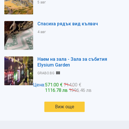
5 авг
Спасиха рядък вид кълвач
4 авг
Наем на зала - Зала за събития
Elysium Garden
GRABO.BG
Цена:
571.00 €
714.00 €
1116.78 лв
1396.46 лв
Виж още