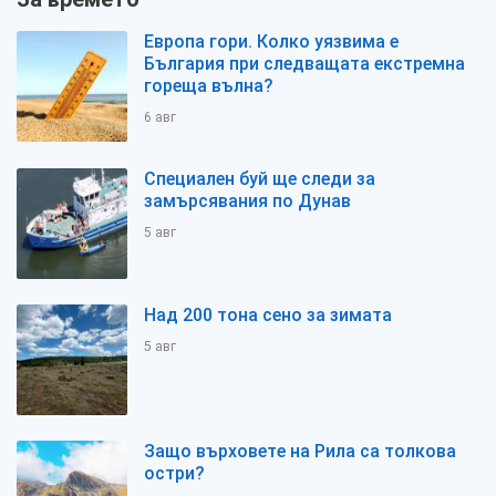
Европа гори. Колко уязвима е
България при следващата екстремна
гореща вълна?
6 авг
Специален буй ще следи за
замърсявания по Дунав
5 авг
Над 200 тона сено за зимата
5 авг
Защо върховете на Рила са толкова
остри?