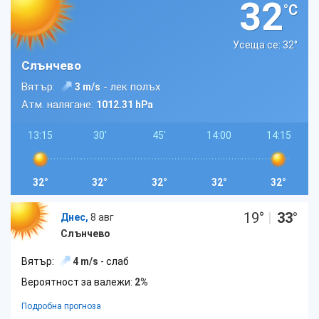
32
°C
Усеща се: 32
°
Слънчево
Вятър:
- лек полъх
3 m/s
Атм. налягане:
1012.31 hPa
13:15
30'
45'
14:00
14:15
32°
32°
32°
32°
32°
19
°
|
33
°
Днес,
8 авг
Слънчево
Вятър:
4 m/s
- слаб
Вероятност за валежи:
2%
Подробна прогноза