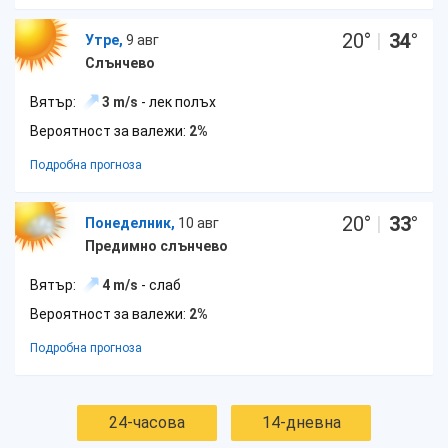
20
°
|
34
°
Утре,
9 авг
Слънчево
Вятър:
3 m/s
- лек полъх
Вероятност за валежи:
2%
Подробна прогноза
20
°
|
33
°
Понеделник,
10 авг
Предимно слънчево
Вятър:
4 m/s
- слаб
Вероятност за валежи:
2%
Подробна прогноза
24-часова
14-дневна