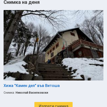
Снимка на деня
Хижа "Камен дел" във Витоша
Снимка:
Николай Василковски
Изпрати снимка