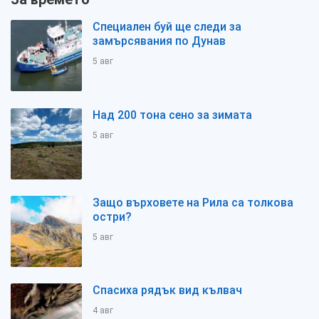
Специален буй ще следи за
замърсявания по Дунав
5 авг
Над 200 тона сено за зимата
5 авг
Защо върховете на Рила са толкова
остри?
5 авг
Спасиха рядък вид кълвач
4 авг