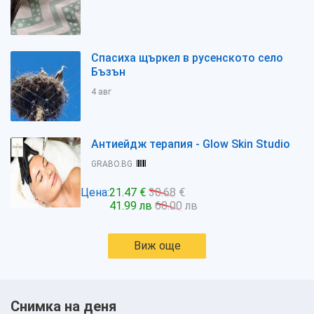
Спасиха щъркел в русенското село
Бъзън
4 авг
Антиейдж терапия - Glow Skin Studio
GRABO.BG
Цена:
21.47 €
30.68 €
41.99 лв
60.00 лв
Виж още
Снимка на деня