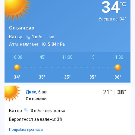
34
°C
Усеща се: 34
°
Слънчево
Вятър:
- тих
1 m/s
Атм. налягане:
1015.04 hPa
10:30
45'
11:00
15'
11:30
34°
35°
35°
35°
36°
21
°
|
38
°
Днес,
6 авг
Слънчево
Вятър:
3 m/s
- лек полъх
Вероятност за валежи:
3%
Подробна прогноза