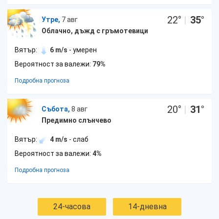
22
°
|
35
°
Утре,
7 авг
Облачно, дъжд с гръмотевици
Вятър:
6 m/s
- умерен
Вероятност за валежи:
79%
Подробна прогноза
20
°
|
31
°
Събота,
8 авг
Предимно слънчево
Вятър:
4 m/s
- слаб
Вероятност за валежи:
4%
Подробна прогноза
24-часова
14-дневна