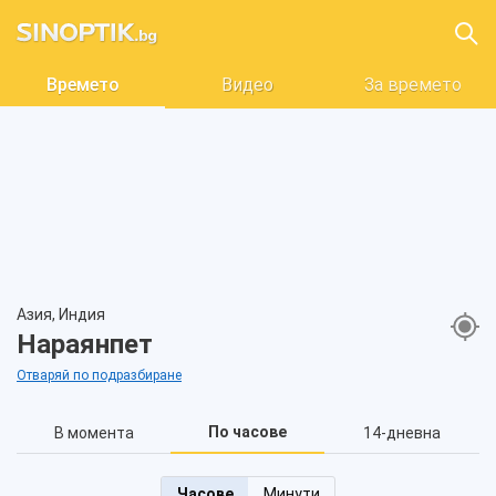
Времето
Видео
За времето
Азия, Индия
Нараянпет
Отваряй по подразбиране
По часове
В момента
14-дневна
Часове
Минути