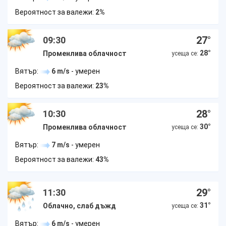
Вероятност за валежи:
2%
27
°
09:30
28
°
Променлива облачност
усеща се:
Вятър:
6 m/s
- умерен
Вероятност за валежи:
23%
28
°
10:30
30
°
Променлива облачност
усеща се:
Вятър:
7 m/s
- умерен
Вероятност за валежи:
43%
29
°
11:30
31
°
Облачно, слаб дъжд
усеща се:
Вятър:
6 m/s
- умерен