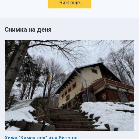
Виж още
Снимка на деня
Хижа "Камен дел" във Витоша