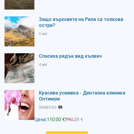
Защо върховете на Рила са толкова
остри?
5 авг
Спасиха рядък вид кълвач
4 авг
Красива усмивка - Дентална клиника
Оптимум
GRABO.BG
Цена:
110.00 €
230.08 €