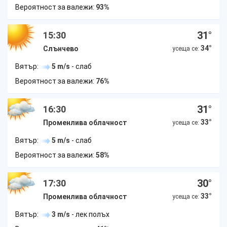
Вероятност за валежи:
93%
31
°
15:30
34
°
Слънчево
усеща се:
Вятър:
5 m/s
- слаб
Вероятност за валежи:
76%
31
°
16:30
33
°
Променлива облачност
усеща се:
Вятър:
5 m/s
- слаб
Вероятност за валежи:
58%
30
°
17:30
33
°
Променлива облачност
усеща се:
Вятър:
3 m/s
- лек полъх