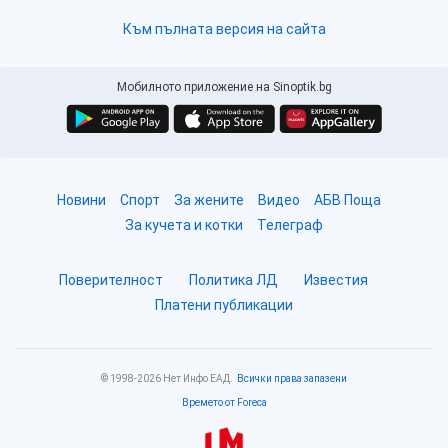
Към пълната версия на сайта
Мобилното приложение на Sinoptik.bg
Новини
Спорт
За жените
Видео
АБВ Поща
За кучета и котки
Телеграф
Поверителност
Политика ЛД
Известия
Платени публикации
© 1998-2026 Нет Инфо ЕАД.
Всички права запазени
Времето от Foreca