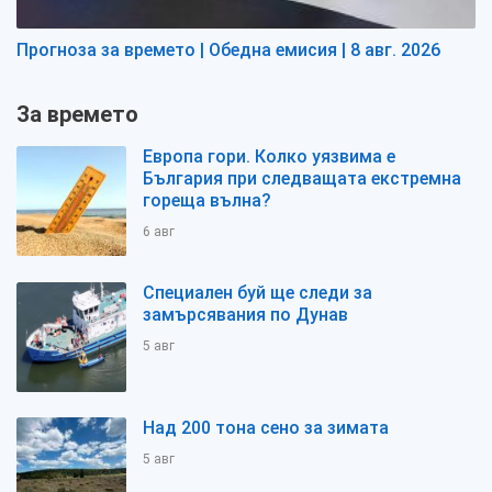
Прогноза за времето | Обедна емисия | 8 авг. 2026
За времето
Европа гори. Колко уязвима е
България при следващата екстремна
гореща вълна?
6 авг
Специален буй ще следи за
замърсявания по Дунав
5 авг
Над 200 тона сено за зимата
5 авг