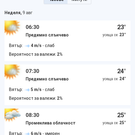
Неделя,
9 авг
23
°
06:30
23
°
Предимно слънчево
усеща се:
Вятър:
4 m/s
- слаб
Вероятност за валежи:
2%
24
°
07:30
24
°
Предимно слънчево
усеща се:
Вятър:
5 m/s
- слаб
Вероятност за валежи:
2%
25
°
08:30
25
°
Променлива облачност
усеща се:
Вятър:
6 m/s
- умерен