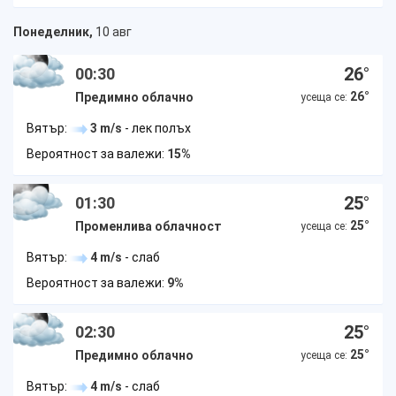
Понеделник,
10 авг
26
°
00:30
26
°
Предимно облачно
усеща се:
Вятър:
3 m/s
- лек полъх
Вероятност за валежи:
15%
25
°
01:30
25
°
Променлива облачност
усеща се:
Вятър:
4 m/s
- слаб
Вероятност за валежи:
9%
25
°
02:30
25
°
Предимно облачно
усеща се:
Вятър:
4 m/s
- слаб