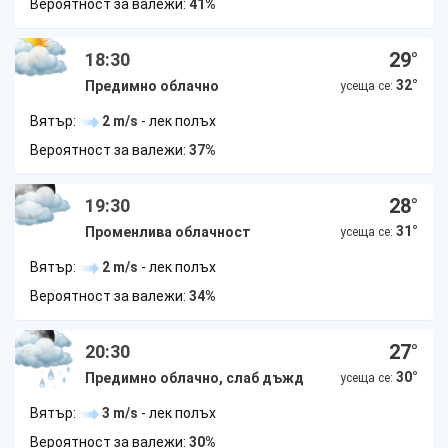
Вероятност за валежи:
41%
29
°
18:30
32
°
Предимно облачно
усеща се:
Вятър:
2 m/s
- лек полъх
Вероятност за валежи:
37%
28
°
19:30
31
°
Променлива облачност
усеща се:
Вятър:
2 m/s
- лек полъх
Вероятност за валежи:
34%
27
°
20:30
30
°
Предимно облачно, слаб дъжд
усеща се:
Вятър:
3 m/s
- лек полъх
Вероятност за валежи:
30%