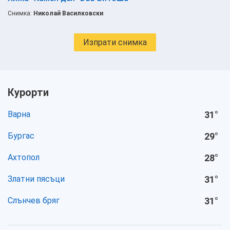
Снимка:
Николай Василковски
Изпрати снимка
Курорти
Варна
31
°
Бургас
29
°
Ахтопол
28
°
Златни пясъци
31
°
Слънчев бряг
31
°