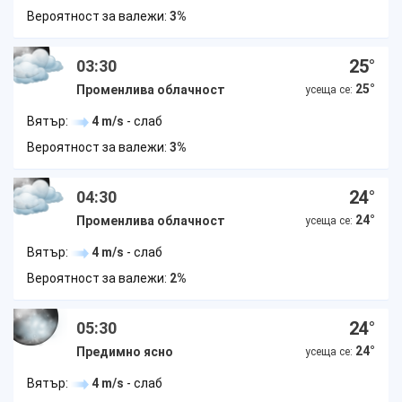
Вероятност за валежи:
3%
25
°
03:30
25
°
Променлива облачност
усеща се:
Вятър:
4 m/s
- слаб
Вероятност за валежи:
3%
24
°
04:30
24
°
Променлива облачност
усеща се:
Вятър:
4 m/s
- слаб
Вероятност за валежи:
2%
24
°
05:30
24
°
Предимно ясно
усеща се:
Вятър:
4 m/s
- слаб