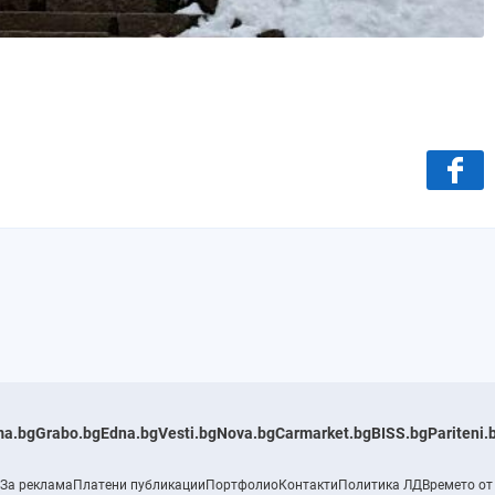
a.bg
Grabo.bg
Edna.bg
Vesti.bg
Nova.bg
Carmarket.bg
BISS.bg
Pariteni.
За реклама
Платени публикации
Портфолио
Контакти
Политика ЛД
Времето от