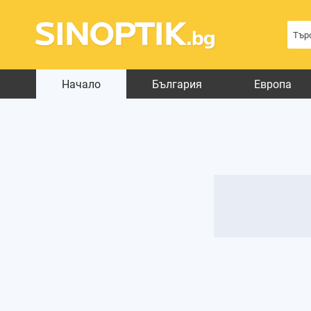
Начало
България
Европа