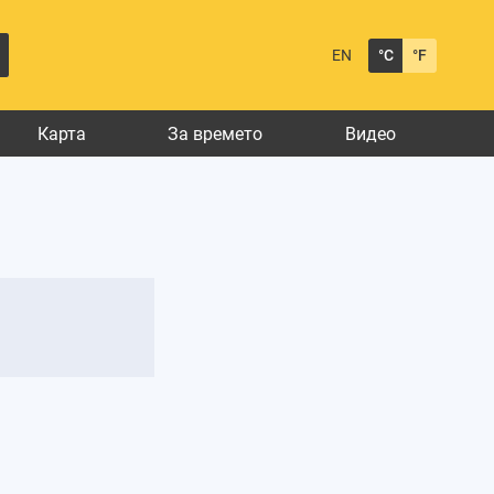
EN
°C
°F
Карта
За времето
Видео