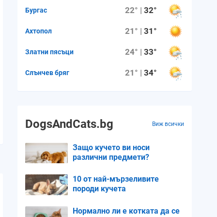
22° |
32°
Бургас
21° |
31°
Ахтопол
24° |
33°
Златни пясъци
21° |
34°
Слънчев бряг
DogsAndCats.bg
Виж всички
Защо кучето ви носи
различни предмети?
10 от най-мързеливите
породи кучета
Нормално ли е котката да се