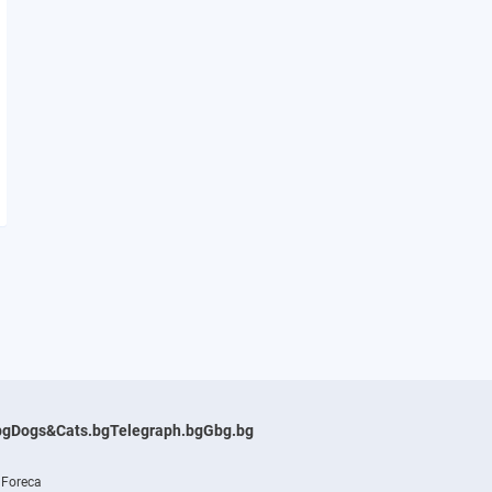
bg
Dogs&Cats.bg
Telegraph.bg
Gbg.bg
 Foreca