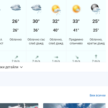
26°
30°
32°
33°
25°
26°
36°
40°
41°
25°
л.
Облачно
Облачно със
Облачно,
Предимно
Облачно,
ост
слаб дъжд
слаб дъжд
слънчево
кратък дъжд
2 m/s
2 m/s
1 m/s
1 m/s
2 m/s
жи детайли
13%
36%
59%
77%
75%
m
0.0 mm
0.1 mm
0.1 mm
0.0 mm
1.4 mm
Виж всички
0%
0%
0.0364324%
4.01373%
15.6066%