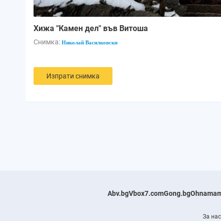
Хижа "Камен дел" във Витоша
Снимка:
Николай Василковски
Изпрати снимка
Abv.bg
Vbox7.com
Gong.bg
Ohnamam
За нас