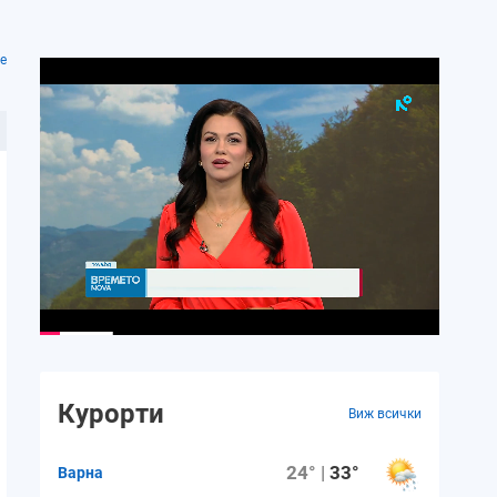
е
Курорти
Виж всички
24° |
33°
Варна