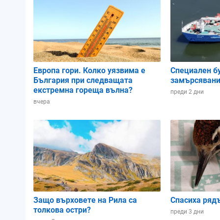
Атмосферно налягане:
1014.68 hPa
1014.08 hPa
1012.14 
Влажност:
88%
94%
97%
Европа гори. Колко уязвима е
Специален б
България при следващата
замърсявани
Облачност:
35%
72%
66%
екстремна гореща вълна?
преди 2 дни
вчера
02:00
05:00
08:00
Защо върховете на Рила са
Спасиха ряд
толкова остри?
преди 3 дни