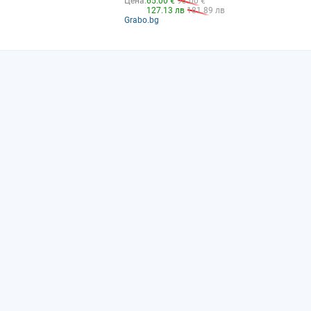
Цена:
65.00 €
93.00 €
127.13 лв
181.89 лв
Grabo.bg