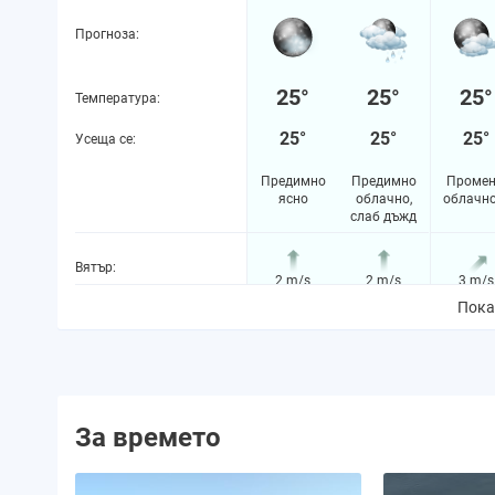
Прогноза:
25°
25°
25°
Температура:
25°
25°
25°
Усеща се:
Предимно
Предимно
Промен
ясно
облачно,
облачн
слаб дъжд
Вятър:
2 m/s
2 m/s
3 m/s
Пока
Вероятност за валежи:
37%
37%
25%
Количество валежи:
0.0 mm
0.2 mm
0.0 m
За времето
Вероятност за буря:
0%
1.65197%
0%