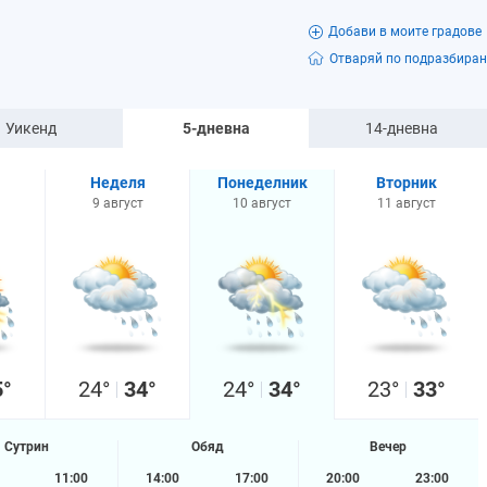
Добави в моите градове
Отваряй по подразбиран
Уикенд
5-дневна
14-дневна
Неделя
Понеделник
Вторник
9 август
10 август
11 август
5°
24°
34°
24°
34°
23°
33°
Сутрин
Обяд
Вечер
11:00
14:00
17:00
20:00
23:00