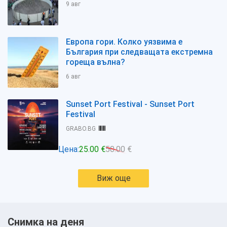
9 авг
Европа гори. Колко уязвима е
България при следващата екстремна
гореща вълна?
6 авг
Sunset Port Festival - Sunset Port
Festival
GRABO.BG
Цена:
25.00 €
50.00 €
Виж още
Снимка на деня