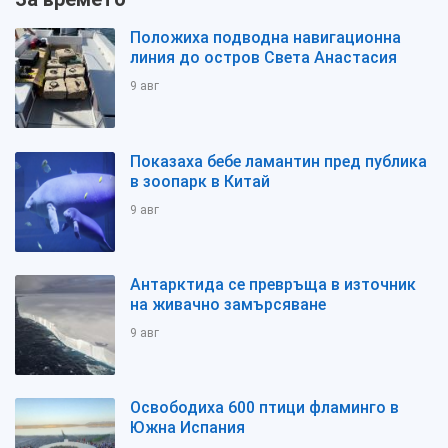
Положиха подводна навигационна
линия до остров Света Анастасия
9 авг
Показаха бебе ламантин пред публика
в зоопарк в Китай
9 авг
Антарктида се превръща в източник
на живачно замърсяване
9 авг
Освободиха 600 птици фламинго в
Южна Испания