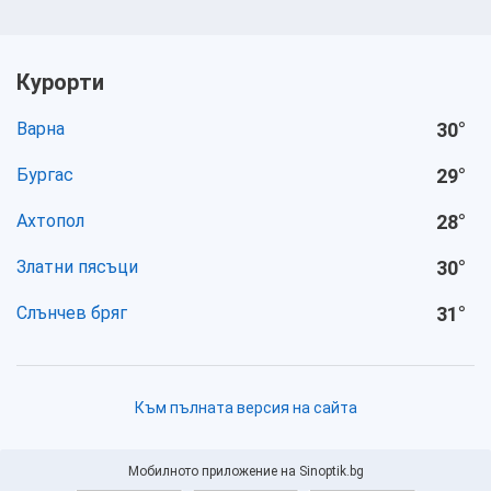
Курорти
Варна
30
°
Бургас
29
°
Ахтопол
28
°
Златни пясъци
30
°
Слънчев бряг
31
°
Към пълната версия на сайта
Мобилното приложение на Sinoptik.bg