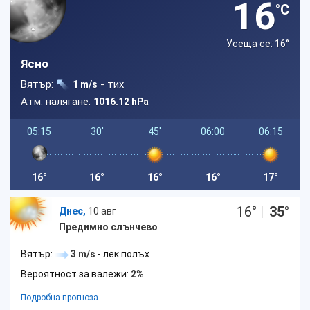
16
°C
Усеща се: 16
°
Ясно
Вятър:
- тих
1 m/s
Атм. налягане:
1016.12 hPa
05:15
30'
45'
06:00
06:15
16°
16°
16°
16°
17°
16
°
|
35
°
Днес,
10 авг
Предимно слънчево
Вятър:
3 m/s
- лек полъх
Вероятност за валежи:
2%
Подробна прогноза