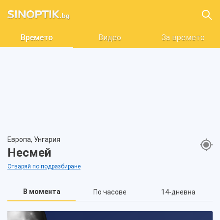
Времето
Видео
За времето
Европа, Унгария
Несмей
Отваряй по подразбиране
В момента
По часове
14-дневна