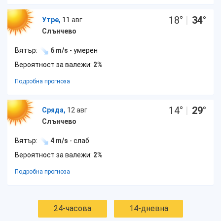
18
°
|
34
°
Утре,
11 авг
Слънчево
Вятър:
6 m/s
- умерен
Вероятност за валежи:
2%
Подробна прогноза
14
°
|
29
°
Сряда,
12 авг
Слънчево
Вятър:
4 m/s
- слаб
Вероятност за валежи:
2%
Подробна прогноза
24-часова
14-дневна