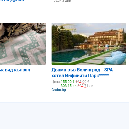
преди 3 дни
ък вид кълвач
Двама във Велинград - SPA
хотел Инфинити Парк*****
Цена:
155.00 €
165.00 €
303.15 лв
322.71 лв
Grabo.bg