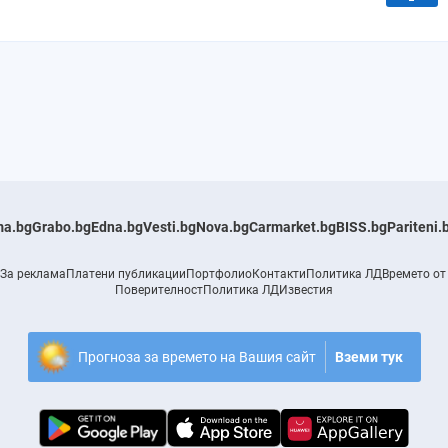
a.bg
Grabo.bg
Edna.bg
Vesti.bg
Nova.bg
Carmarket.bg
BISS.bg
Pariteni.
За реклама
Платени публикации
Портфолио
Контакти
Политика ЛД
Времето от
Поверителност
Политика ЛД
Известия
Прогноза за времето на Вашия сайт
Вземи тук