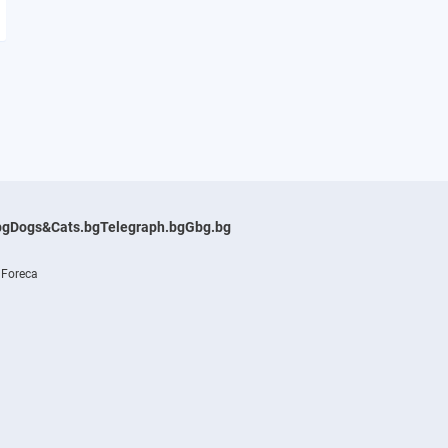
bg
Dogs&Cats.bg
Telegraph.bg
Gbg.bg
 Foreca