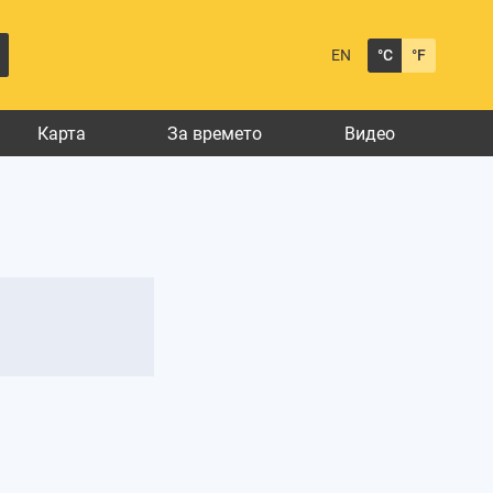
EN
°C
°F
Карта
За времето
Видео