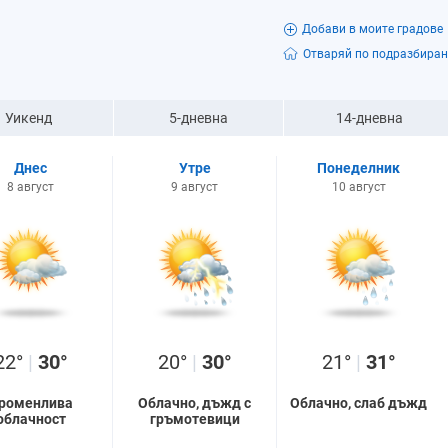
Добави в моите градове
Отваряй по подразбиран
Уикенд
5-дневна
14-дневна
Днес
Утре
Понеделник
8 август
9 август
10 август
22°
|
30°
20°
|
30°
21°
|
31°
роменлива
Облачно, дъжд с
Облачно, слаб дъжд
облачност
гръмотевици