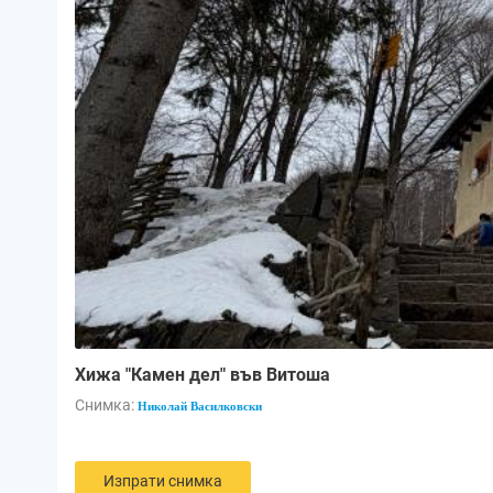
Хижа "Камен дел" във Витоша
Снимка:
Николай Василковски
Изпрати снимка