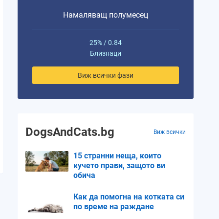
Намаляващ полумесец
25% / 0.84
Близнаци
Виж всички фази
DogsAndCats.bg
Виж всички
15 странни неща, които
кучето прави, защото ви
обича
Как да помогна на котката си
по време на раждане