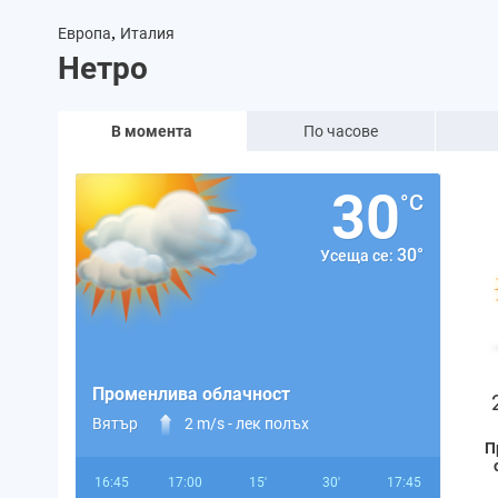
,
Европа
Италия
Нетро
В момента
По часове
30
°C
30°
Усеща се:
Променлива облачност
Вятър
2 m/s -
лек полъх
П
16:45
17:00
15'
30'
17:45