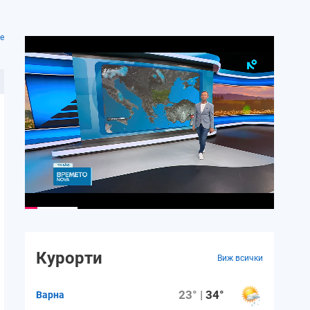
е
Курорти
Виж всички
23° |
34°
Варна