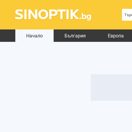
Начало
България
Европа