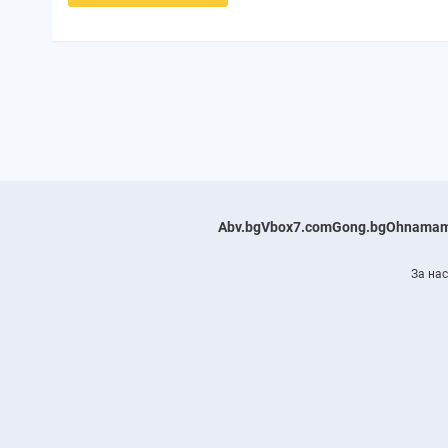
Abv.bg
Vbox7.com
Gong.bg
Ohnamam
За нас