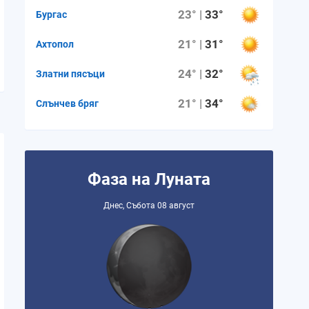
23° |
33°
Бургас
21° |
31°
Ахтопол
24° |
32°
Златни пясъци
21° |
34°
Слънчев бряг
Фаза на Луната
Днес, Събота 08 август