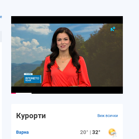
е
Курорти
Виж всички
20° |
32°
Варна