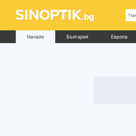
Начало
България
Европа