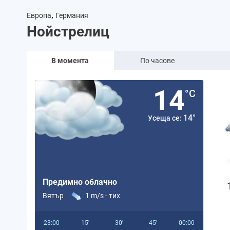
,
Европа
Германия
Нойстрелиц
В момента
По часове
14
°C
14°
Усеща се:
Предимно облачно
Вятър
1 m/s -
тих
23:00
15'
30'
45'
00:00