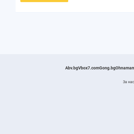
Abv.bg
Vbox7.com
Gong.bg
Ohnamam
За нас