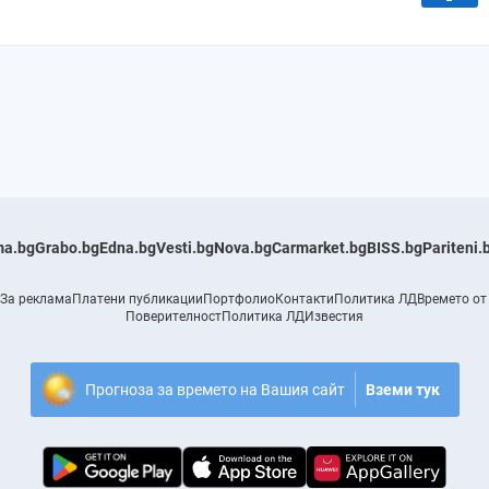
a.bg
Grabo.bg
Edna.bg
Vesti.bg
Nova.bg
Carmarket.bg
BISS.bg
Pariteni.
За реклама
Платени публикации
Портфолио
Контакти
Политика ЛД
Времето от
Поверителност
Политика ЛД
Известия
Прогноза за времето на Вашия сайт
Вземи тук