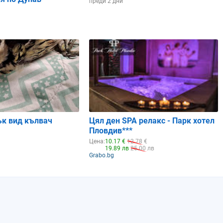
преди 2 дни
ък вид кълвач
Цял ден SPA релакс - Парк хотел
Пловдив***
Цена:
10.17 €
12.78 €
19.89 лв
25.00 лв
Grabo.bg