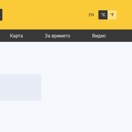
EN
°C
°F
Карта
За времето
Видео