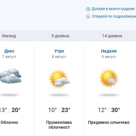
Добави в моите градове
Отваряй по подразбиран
Уикенд
5-дневна
14-дневна
Днес
Утре
Неделя
7 август
8 август
9 август
13°
|
20°
10°
|
23°
12°
|
30°
Облачно
Променлива
Предимно слънчево
облачност