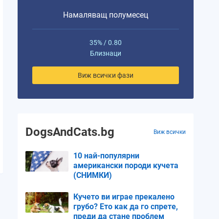
Намаляващ полумесец
35% / 0.80
Близнаци
Виж всички фази
DogsAndCats.bg
Виж всички
10 най-популярни
американски породи кучета
(СНИМКИ)
Кучето ви играе прекалено
грубо? Ето как да го спрете,
преди да стане проблем