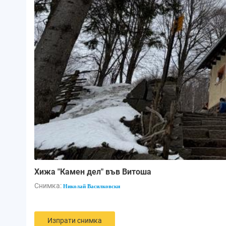
Хижа "Камен дел" във Витоша
Снимка:
Николай Василковски
Изпрати снимка