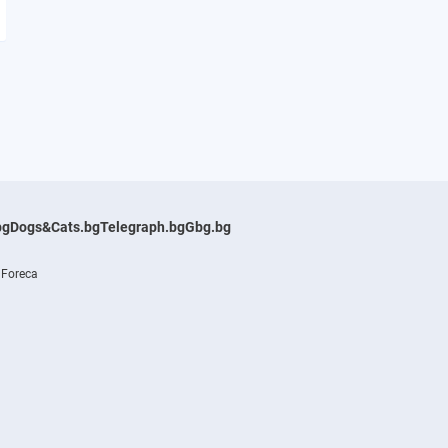
bg
Dogs&Cats.bg
Telegraph.bg
Gbg.bg
 Foreca