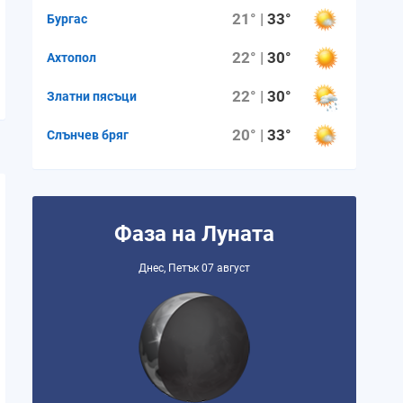
21° |
33°
Бургас
22° |
30°
Ахтопол
22° |
30°
Златни пясъци
20° |
33°
Слънчев бряг
Фаза на Луната
Днес, Петък 07 август