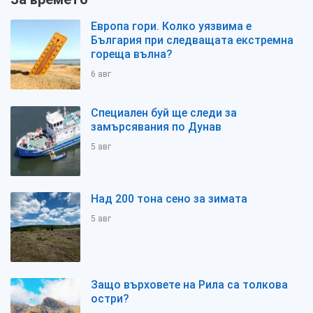
Европа гори. Колко уязвима е
България при следващата екстремна
гореща вълна?
6 авг
Специален буй ще следи за
замърсявания по Дунав
5 авг
Над 200 тона сено за зимата
5 авг
Защо върховете на Рила са толкова
остри?