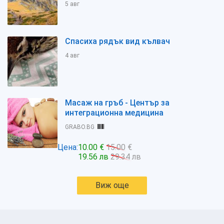
5 авг
Спасиха рядък вид кълвач
4 авг
Масаж на гръб - Център за
интеграционна медицина
GRABO.BG
Цена:
10.00 €
15.00 €
19.56 лв
29.34 лв
Виж още