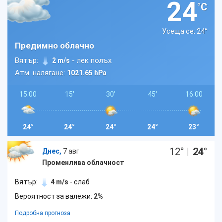
24
°C
Усеща се: 24
°
Предимно облачно
Вятър:
- лек полъх
2 m/s
Атм. налягане:
1021.65 hPa
15:00
15'
30'
45'
16:00
24°
24°
24°
24°
23°
12
°
|
24
°
Днес,
7 авг
Променлива облачност
Вятър:
4 m/s
- слаб
Вероятност за валежи:
2%
Подробна прогноза