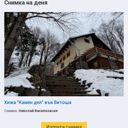
Снимка на деня
Хижа "Камен дел" във Витоша
Снимка:
Николай Василковски
Изпрати снимка