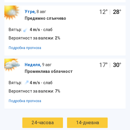
12
°
|
28
°
Утре,
8 авг
Предимно слънчево
Вятър:
4 m/s
- слаб
Вероятност за валежи:
2%
Подробна прогноза
17
°
|
30
°
Неделя,
9 авг
Променлива облачност
Вятър:
4 m/s
- слаб
Вероятност за валежи:
7%
Подробна прогноза
24-часова
14-дневна