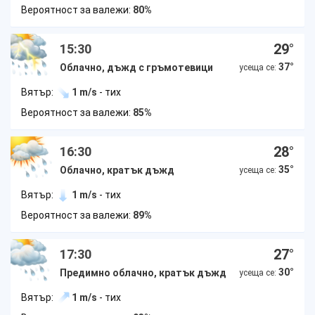
Вероятност за валежи:
80%
29
°
15:30
37
°
Облачно, дъжд с гръмотевици
усеща се:
Вятър:
1 m/s
- тих
Вероятност за валежи:
85%
28
°
16:30
35
°
Облачно, кратък дъжд
усеща се:
Вятър:
1 m/s
- тих
Вероятност за валежи:
89%
27
°
17:30
30
°
Предимно облачно, кратък дъжд
усеща се:
Вятър:
1 m/s
- тих