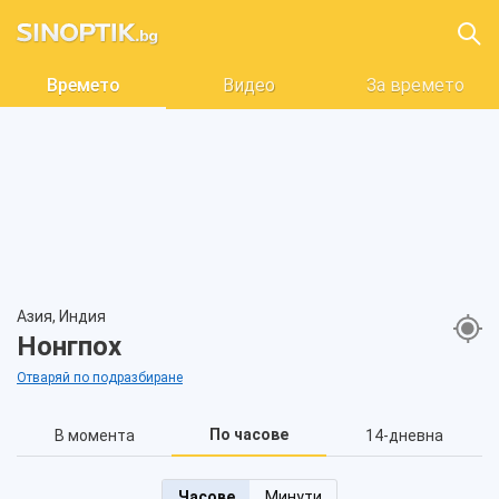
Времето
Видео
За времето
Азия, Индия
Нонгпох
Отваряй по подразбиране
По часове
В момента
14-дневна
Часове
Минути