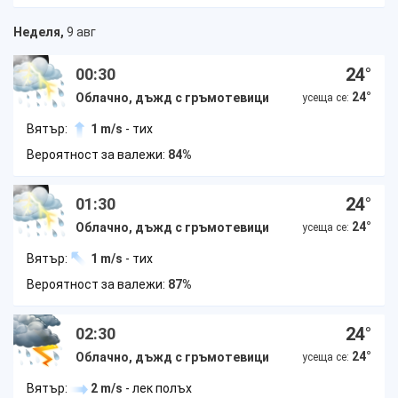
Неделя,
9 авг
24
°
00:30
24
°
Облачно, дъжд с гръмотевици
усеща се:
Вятър:
1 m/s
- тих
Вероятност за валежи:
84%
24
°
01:30
24
°
Облачно, дъжд с гръмотевици
усеща се:
Вятър:
1 m/s
- тих
Вероятност за валежи:
87%
24
°
02:30
24
°
Облачно, дъжд с гръмотевици
усеща се:
Вятър:
2 m/s
- лек полъх