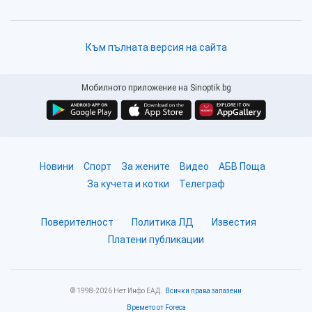
Към пълната версия на сайта
Мобилното приложение на Sinoptik.bg
Новини
Спорт
За жените
Видео
АБВ Поща
За кучета и котки
Телеграф
Поверителност
Политика ЛД
Известия
Платени публикации
© 1998-2026 Нет Инфо ЕАД.
Всички права запазени
Времето от Foreca