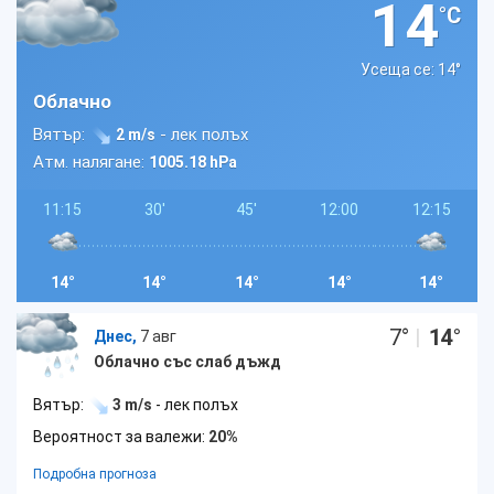
14
°C
Усеща се: 14
°
Облачно
Вятър:
- лек полъх
2 m/s
Атм. налягане:
1005.18 hPa
11:15
30'
45'
12:00
12:15
14°
14°
14°
14°
14°
7
°
|
14
°
Днес,
7 авг
Облачно със слаб дъжд
Вятър:
3 m/s
- лек полъх
Вероятност за валежи:
20%
Подробна прогноза