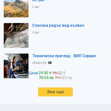
5 авг
Спасиха рядък вид кълвач
4 авг
Технически преглед - ВИП Сервиз
GRABO.BG
Цена:
39.90 €
60.00 €
78.04 лв
117.35 лв
Виж още