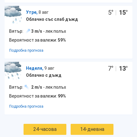
5
°
|
15
°
Утре,
8 авг
Облачно със слаб дъжд
Вятър:
3 m/s
- лек полъх
Вероятност за валежи:
59%
Подробна прогноза
7
°
|
13
°
Неделя,
9 авг
Облачно с дъжд
Вятър:
2 m/s
- лек полъх
Вероятност за валежи:
99%
Подробна прогноза
24-часова
14-дневна