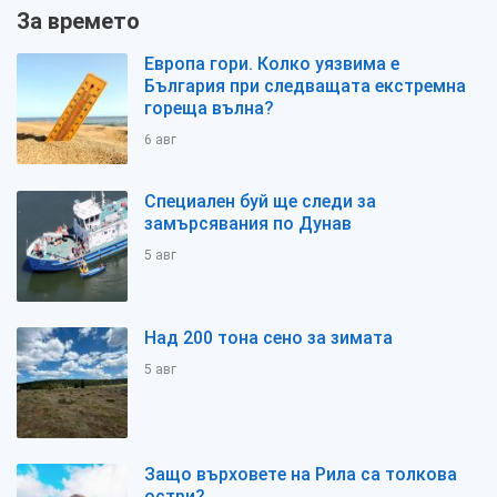
За времето
Европа гори. Колко уязвима е
България при следващата екстремна
гореща вълна?
6 авг
Специален буй ще следи за
замърсявания по Дунав
5 авг
Над 200 тона сено за зимата
5 авг
Защо върховете на Рила са толкова
остри?