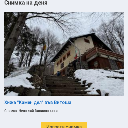
Снимка на деня
Хижа "Камен дел" във Витоша
Снимка:
Николай Василковски
Изпрати снимка