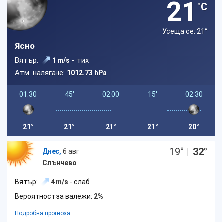
21
°C
Усеща се: 21
°
Ясно
Вятър:
- тих
1 m/s
Атм. налягане:
1012.73 hPa
01:30
45'
02:00
15'
02:30
21°
21°
21°
21°
20°
19
°
|
32
°
Днес,
6 авг
Слънчево
Вятър:
4 m/s
- слаб
Вероятност за валежи:
2%
Подробна прогноза