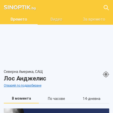
Времето
Видео
За времето
Северна Америка, САЩ
Лос Анджелис
Отваряй по подразбиране
В момента
По часове
14-дневна