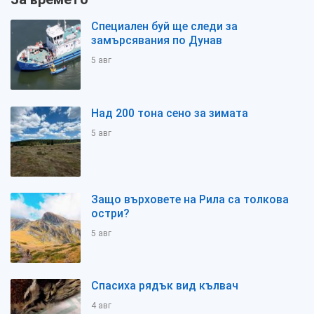
Специален буй ще следи за
замърсявания по Дунав
5 авг
Над 200 тона сено за зимата
5 авг
Защо върховете на Рила са толкова
остри?
5 авг
Спасиха рядък вид кълвач
4 авг