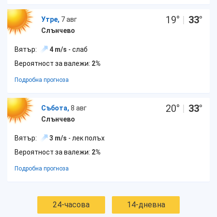
19
°
|
33
°
Утре,
7 авг
Слънчево
Вятър:
4 m/s
- слаб
Вероятност за валежи:
2%
Подробна прогноза
20
°
|
33
°
Събота,
8 авг
Слънчево
Вятър:
3 m/s
- лек полъх
Вероятност за валежи:
2%
Подробна прогноза
24-часова
14-дневна