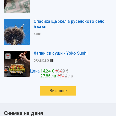
Спасиха щъркел в русенското село
Бъзън
4 авг
Хапни си суши - Yoko Sushi
GRABO.BG
Цена:
14.24 €
18.99 €
27.85 лв
37.14 лв
Виж още
Снимка на деня