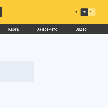
EN
°C
°F
Карта
За времето
Видео