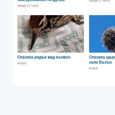
преди 21 часа
преди 21 часа
Спасиха рядък вид кълвач
Спасиха щър
село Бъзън
вчера
вчера