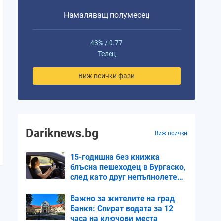
Намаляващ полумесец
43% / 0.77
Телец
Виж всички фази
Dariknews.bg
Виж всички
15-годишна без книжка
блъсна пешеходец в Бургаско,
след като друг непълнолетен
ѝ дал колата
Важно за жителите на град
Банкя: Спират водата за 12
часа на ключови места