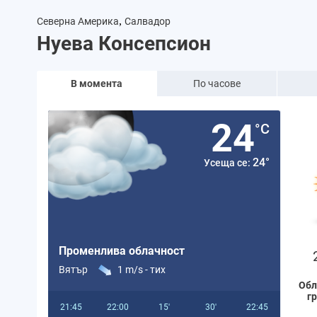
,
Северна Америка
Салвадор
Нуева Консепсион
В момента
По часове
24
°C
24°
Усеща се:
Променлива облачност
Вятър
1 m/s -
тих
Обл
г
21:45
22:00
15'
30'
22:45