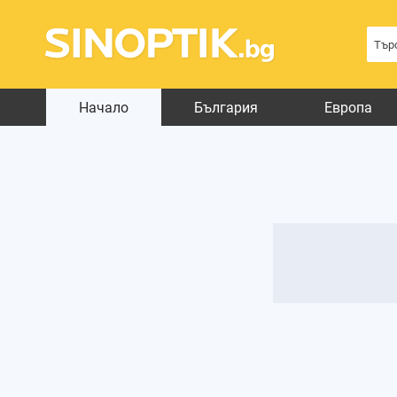
Начало
България
Европа