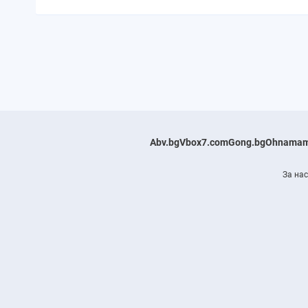
Abv.bg
Vbox7.com
Gong.bg
Ohnamam
За нас