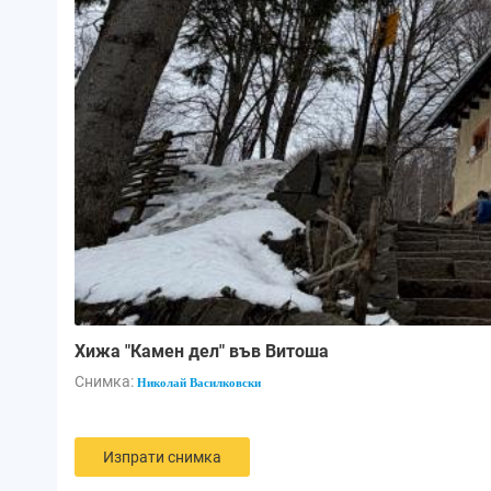
Хижа "Камен дел" във Витоша
Снимка:
Николай Василковски
Изпрати снимка