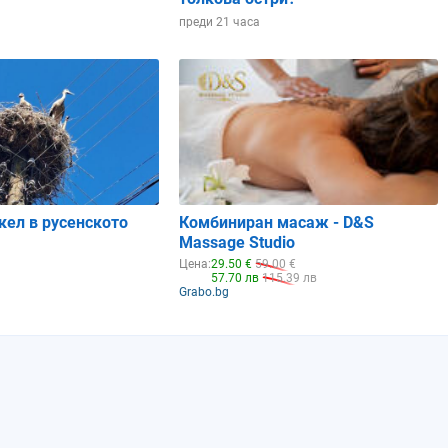
преди 21 часа
кел в русенското
Комбиниран масаж - D&S
Massage Studio
Цена:
29.50 €
59.00 €
57.70 лв
115.39 лв
Grabo.bg