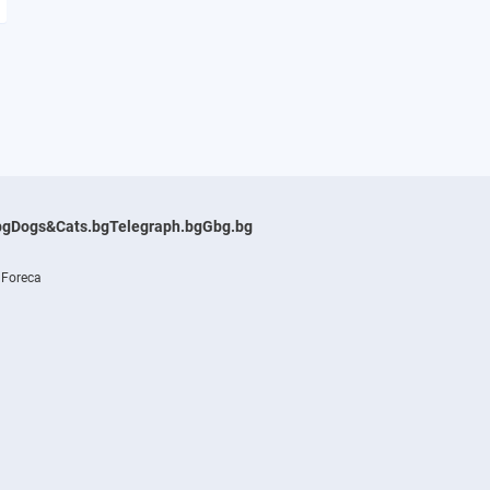
bg
Dogs&Cats.bg
Telegraph.bg
Gbg.bg
 Foreca