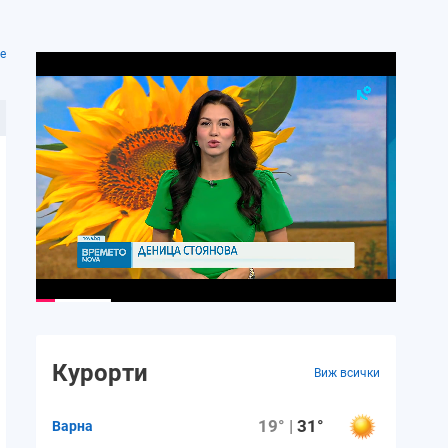
е
Курорти
Виж всички
19° |
31°
Варна