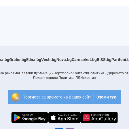
a.bg
Grabo.bg
Edna.bg
Vesti.bg
Nova.bg
Carmarket.bg
BISS.bg
Pariteni.
За реклама
Платени публикации
Портфолио
Контакти
Политика ЛД
Времето от
Поверителност
Политика ЛД
Известия
Прогноза за времето на Вашия сайт
Вземи тук