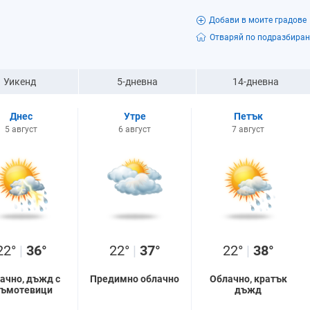
Добави в моите градове
Отваряй по подразбиран
Уикенд
5-дневна
14-дневна
Днес
Утре
Петък
5 август
6 август
7 август
22°
|
36°
22°
|
37°
22°
|
38°
ачно, дъжд с
Предимно облачно
Облачно, кратък
ръмотевици
дъжд