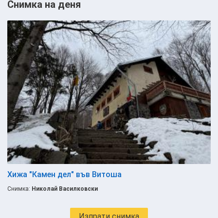
Снимка на деня
Хижа "Камен дел" във Витоша
Снимка:
Николай Василковски
Изпрати снимка