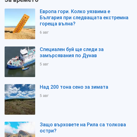
Европа гори. Колко уязвима е
България при следващата екстремна
гореща вълна?
6 авг
Специален буй ще следи за
замърсявания по Дунав
5 авг
Над 200 тона сено за зимата
5 авг
Защо върховете на Рила са толкова
остри?