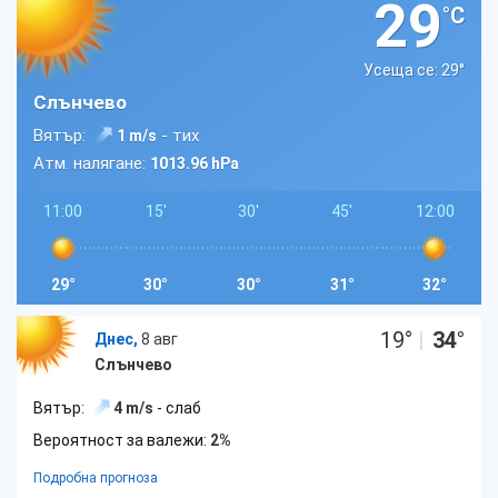
29
°C
Усеща се: 29
°
Слънчево
Вятър:
- тих
1 m/s
Атм. налягане:
1013.96 hPa
11:00
15'
30'
45'
12:00
29°
30°
30°
31°
32°
19
°
|
34
°
Днес,
8 авг
Слънчево
Вятър:
4 m/s
- слаб
Вероятност за валежи:
2%
Подробна прогноза