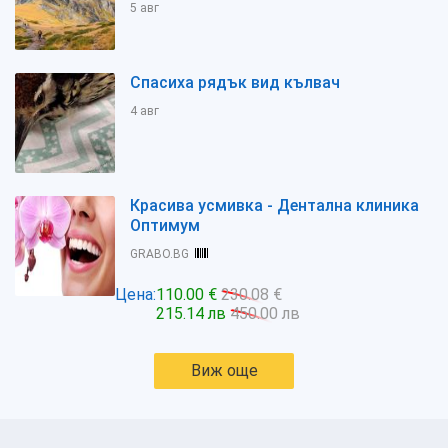
5 авг
Спасиха рядък вид кълвач
4 авг
Красива усмивка - Дентална клиника
Оптимум
GRABO.BG
Цена:
110.00 €
230.08 €
215.14 лв
450.00 лв
Виж още