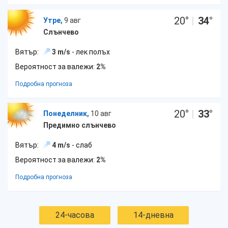
20
°
|
34
°
Утре,
9 авг
Слънчево
Вятър:
3 m/s
- лек полъх
Вероятност за валежи:
2%
Подробна прогноза
20
°
|
33
°
Понеделник,
10 авг
Предимно слънчево
Вятър:
4 m/s
- слаб
Вероятност за валежи:
2%
Подробна прогноза
24-часова
14-дневна