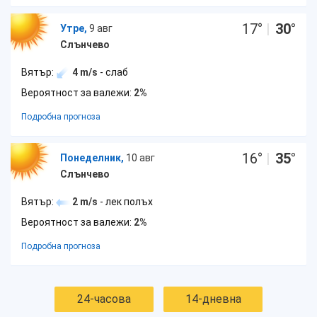
17
°
|
30
°
Утре,
9 авг
Слънчево
Вятър:
4 m/s
- слаб
Вероятност за валежи:
2%
Подробна прогноза
16
°
|
35
°
Понеделник,
10 авг
Слънчево
Вятър:
2 m/s
- лек полъх
Вероятност за валежи:
2%
Подробна прогноза
24-часова
14-дневна