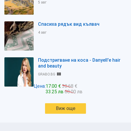
5 авг
Спасиха рядък вид кълвач
4 авг
Подстригване на коса - Danyell'e hair
and beauty
GRABO.BG
Цена:
17.00 €
30.68 €
33.25 лв
60.00 лв
Виж още