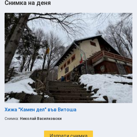
Снимка на деня
Хижа "Камен дел" във Витоша
Снимка:
Николай Василковски
Изпрати снимка