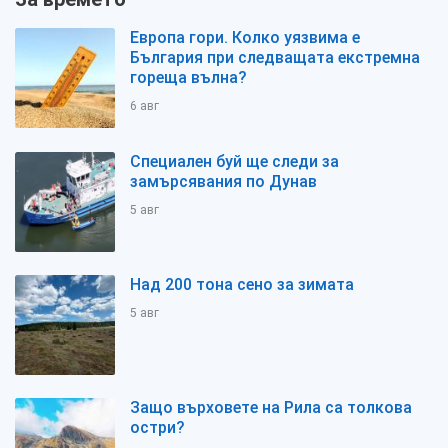
Европа гори. Колко уязвима е
България при следващата екстремна
гореща вълна?
6 авг
Специален буй ще следи за
замърсявания по Дунав
5 авг
Над 200 тона сено за зимата
5 авг
Защо върховете на Рила са толкова
остри?