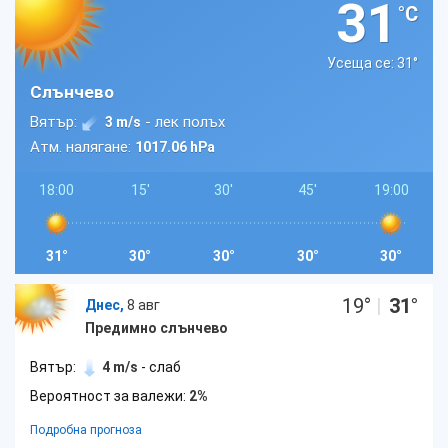
31
°C
Усеща се: 31
°
Слънчево
Вятър:
- лек полъх
3 m/s
Атм. налягане:
1017.06 hPa
18:00
15'
30'
45'
19:00
31°
30°
30°
30°
30°
19
°
|
31
°
Днес,
8 авг
Предимно слънчево
Вятър:
4 m/s
- слаб
Вероятност за валежи:
2%
Подробна прогноза