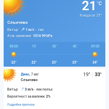
21
°C
Усеща се: 21
°
Слънчево
Вятър:
- тих
1 m/s
Атм. налягане:
1014.99 hPa
08:00
15'
30'
45'
09:00
22°
22°
23°
23°
24°
19
°
|
33
°
Днес,
7 авг
Слънчево
Вятър:
3 m/s
- лек полъх
Вероятност за валежи:
2%
Подробна прогноза