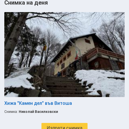
Снимка на деня
Хижа "Камен дел" във Витоша
Снимка:
Николай Василковски
Изпрати снимка