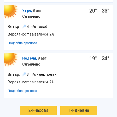
20
°
|
33
°
Утре,
8 авг
Слънчево
Вятър:
4 m/s
- слаб
Вероятност за валежи:
2%
Подробна прогноза
19
°
|
34
°
Неделя,
9 авг
Слънчево
Вятър:
3 m/s
- лек полъх
Вероятност за валежи:
2%
Подробна прогноза
24-часова
14-дневна