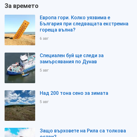
За времето
Европа гори. Колко уязвима е
България при следващата екстремна
гореща вълна?
6 авг
Специален буй ще следи за
замърсявания по Дунав
5 авг
Над 200 тона сено за зимата
5 авг
Защо върховете на Рила са толкова
остри?