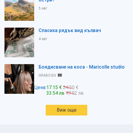
5 авг
Спасиха рядък вид кълвач
4 авг
Боядисване на коса - Maricolle studio
GRABO.BG
Цена:
17.15 €
24.50 €
33.54 лв
47.92 лв
Виж още