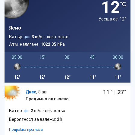
12
°C
Усеща се: 12
°
Ясно
Вятър:
- лек полъх
3 m/s
Атм. налягане:
1022.35 hPa
05:00
15'
30'
45'
06:00
12°
12°
12°
11°
11°
11
°
|
27
°
Днес,
8 авг
Предимно слънчево
Вятър:
2 m/s
- лек полъх
Вероятност за валежи:
2%
Подробна прогноза