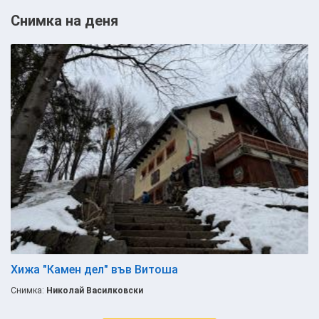
Снимка на деня
Хижа "Камен дел" във Витоша
Снимка:
Николай Василковски