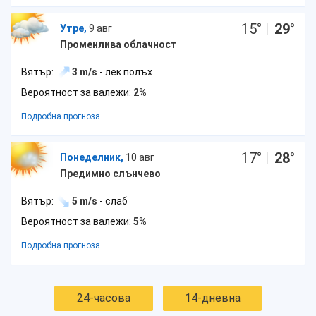
15
°
|
29
°
Утре,
9 авг
Променлива облачност
Вятър:
3 m/s
- лек полъх
Вероятност за валежи:
2%
Подробна прогноза
17
°
|
28
°
Понеделник,
10 авг
Предимно слънчево
Вятър:
5 m/s
- слаб
Вероятност за валежи:
5%
Подробна прогноза
24-часова
14-дневна