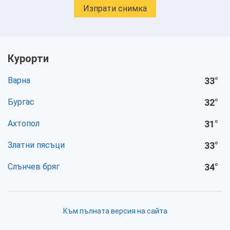
Изпрати снимка
Курорти
Варна
33
°
Бургас
32
°
Ахтопол
31
°
Златни пясъци
33
°
Слънчев бряг
34
°
Към пълната версия на сайта