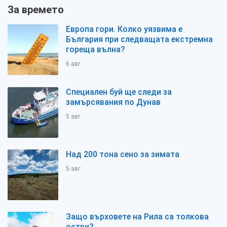
За времето
Европа гори. Колко уязвима е
България при следващата екстремна
гореща вълна?
6 авг
Специален буй ще следи за
замърсявания по Дунав
5 авг
Над 200 тона сено за зимата
5 авг
Защо върховете на Рила са толкова
остри?