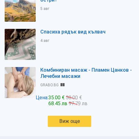
5 авг
Спасиха рядък вид кълвач
4 авг
Комбиниран масаж - Пламен Цанков -
Лечебни масажи
GRABO.BG
Цена:
35.00 €
50.00 €
68.45 лв
97.79 лв
Виж още