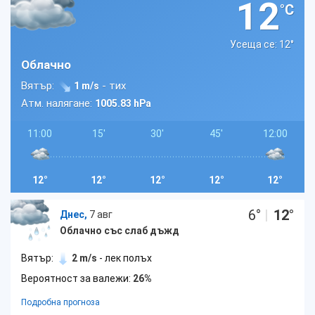
12
°C
Усеща се: 12
°
Облачно
Вятър:
- тих
1 m/s
Атм. налягане:
1005.83 hPa
11:00
15'
30'
45'
12:00
12°
12°
12°
12°
12°
6
°
|
12
°
Днес,
7 авг
Облачно със слаб дъжд
Вятър:
2 m/s
- лек полъх
Вероятност за валежи:
26%
Подробна прогноза