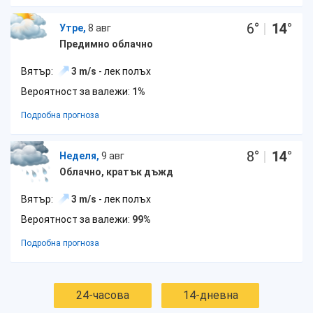
6
°
|
14
°
Утре,
8 авг
Предимно облачно
Вятър:
3 m/s
- лек полъх
Вероятност за валежи:
1%
Подробна прогноза
8
°
|
14
°
Неделя,
9 авг
Облачно, кратък дъжд
Вятър:
3 m/s
- лек полъх
Вероятност за валежи:
99%
Подробна прогноза
24-часова
14-дневна