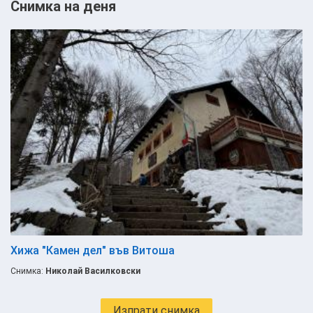
Снимка на деня
Хижа "Камен дел" във Витоша
Снимка:
Николай Василковски
Изпрати снимка