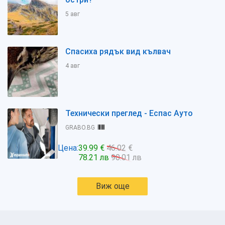
5 авг
Спасиха рядък вид кълвач
4 авг
Технически преглед - Еспас Ауто
GRABO.BG
Цена:
39.99 €
46.02 €
78.21 лв
90.01 лв
Виж още