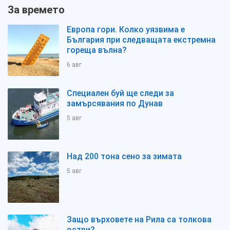
За времето
Европа гори. Колко уязвима е
България при следващата екстремна
гореща вълна?
6 авг
Специален буй ще следи за
замърсявания по Дунав
5 авг
Над 200 тона сено за зимата
5 авг
Защо върховете на Рила са толкова
остри?