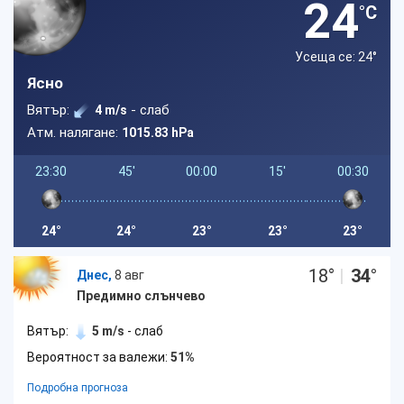
24
°C
Усеща се: 24
°
Ясно
Вятър:
- слаб
4 m/s
Атм. налягане:
1015.83 hPa
23:30
45'
00:00
15'
00:30
24°
24°
23°
23°
23°
18
°
|
34
°
Днес,
8 авг
Предимно слънчево
Вятър:
5 m/s
- слаб
Вероятност за валежи:
51%
Подробна прогноза