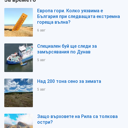
Европа гори. Колко уязвима е
България при следващата екстремна
гореща вълна?
6 авг
Специален буй ще следи за
замърсявания по Дунав
5 авг
Над 200 тона сено за зимата
5 авг
Защо върховете на Рила са толкова
остри?