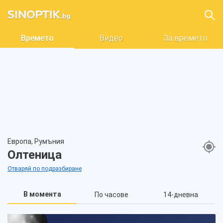
Времето
Видео
За времето
Европа, Румъния
Олтеница
Отваряй по подразбиране
В момента
По часове
14-дневна