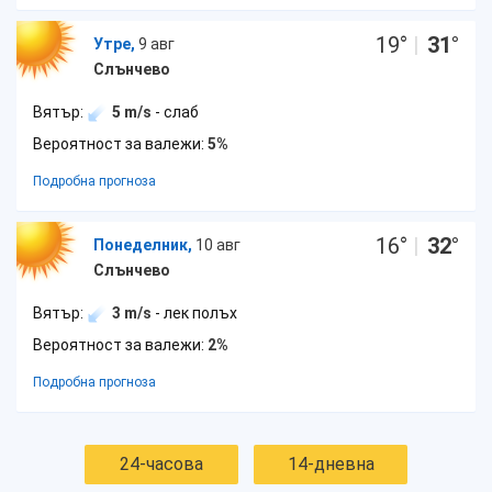
19
°
|
31
°
Утре,
9 авг
Слънчево
Вятър:
5 m/s
- слаб
Вероятност за валежи:
5%
Подробна прогноза
16
°
|
32
°
Понеделник,
10 авг
Слънчево
Вятър:
3 m/s
- лек полъх
Вероятност за валежи:
2%
Подробна прогноза
24-часова
14-дневна