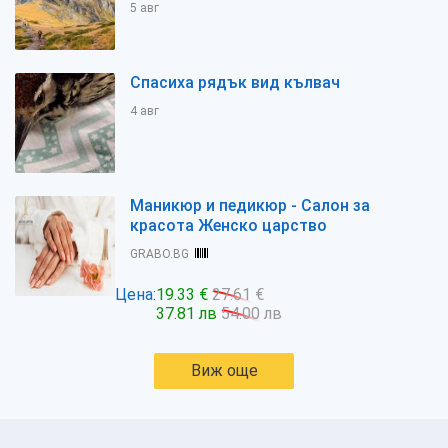
5 авг
Спасиха рядък вид кълвач
4 авг
Маникюр и педикюр - Салон за
красота Женско царство
GRABO.BG
Цена:
19.33 €
27.61 €
37.81 лв
54.00 лв
Виж още