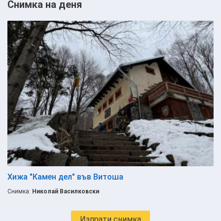
Снимка на деня
Хижа "Камен дел" във Витоша
Снимка:
Николай Василковски
Изпрати снимка