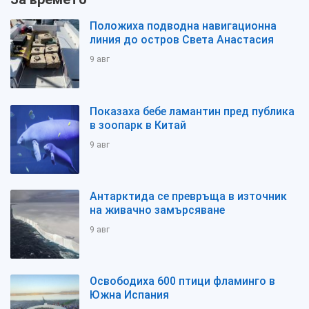
Положиха подводна навигационна
линия до остров Света Анастасия
9 авг
Показаха бебе ламантин пред публика
в зоопарк в Китай
9 авг
Антарктида се превръща в източник
на живачно замърсяване
9 авг
Освободиха 600 птици фламинго в
Южна Испания