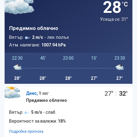
28
°C
Усеща се: 31
°
Предимно облачно
Вятър:
- лек полъх
2 m/s
Атм. налягане:
1007.94 hPa
22:30
45'
23:00
15'
23:30
28°
28°
28°
27°
27°
27
°
|
32
°
Днес,
9 авг
Предимно облачно
Вятър:
5 m/s
- слаб
Вероятност за валежи:
18%
Подробна прогноза