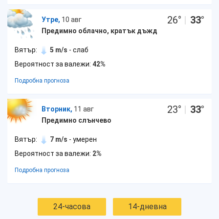
26
°
|
33
°
Утре,
10 авг
Предимно облачно, кратък дъжд
Вятър:
5 m/s
- слаб
Вероятност за валежи:
42%
Подробна прогноза
23
°
|
33
°
Вторник,
11 авг
Предимно слънчево
Вятър:
7 m/s
- умерен
Вероятност за валежи:
2%
Подробна прогноза
24-часова
14-дневна