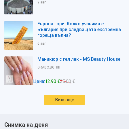
9 авг
Европа гори. Колко уязвима е
България при следващата екстремна
гореща вълна?
6 авг
Маникюр с гел лак - МS Beauty House
GRABO.BG
Цена:
12.90 €
25.00 €
Виж още
Снимка на деня