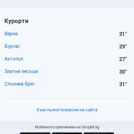
Курорти
Варна
31
°
Бургас
29
°
Ахтопол
27
°
Златни пясъци
30
°
Слънчев бряг
31
°
Към пълната версия на сайта
Мобилното приложение на Sinoptik.bg