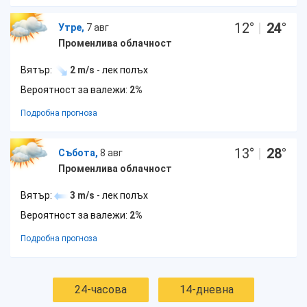
12
°
|
24
°
Утре,
7 авг
Променлива облачност
Вятър:
2 m/s
- лек полъх
Вероятност за валежи:
2%
Подробна прогноза
13
°
|
28
°
Събота,
8 авг
Променлива облачност
Вятър:
3 m/s
- лек полъх
Вероятност за валежи:
2%
Подробна прогноза
24-часова
14-дневна