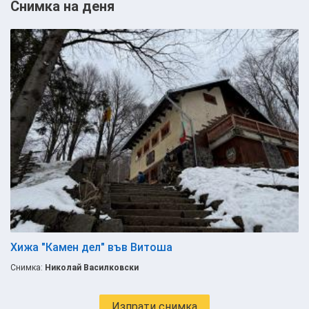
Снимка на деня
Хижа "Камен дел" във Витоша
Снимка:
Николай Василковски
Изпрати снимка