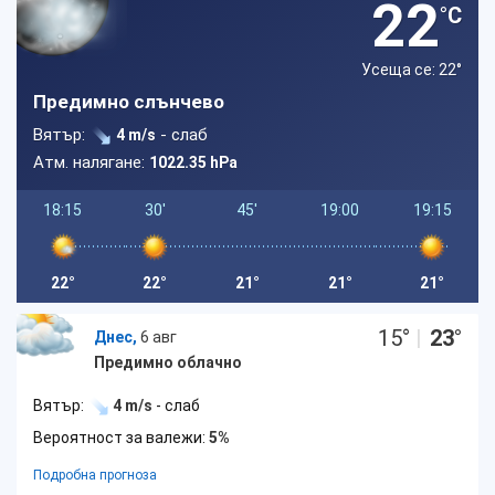
22
°C
Усеща се: 22
°
Предимно слънчево
Вятър:
- слаб
4 m/s
Атм. налягане:
1022.35 hPa
18:15
30'
45'
19:00
19:15
22°
22°
21°
21°
21°
15
°
|
23
°
Днес,
6 авг
Предимно облачно
Вятър:
4 m/s
- слаб
Вероятност за валежи:
5%
Подробна прогноза