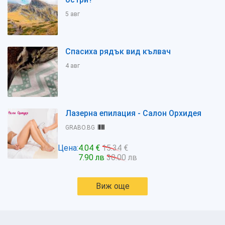
5 авг
Спасиха рядък вид кълвач
4 авг
Лазерна епилация - Салон Орхидея
GRABO.BG
Цена:
4.04 €
15.34 €
7.90 лв
30.00 лв
Виж още