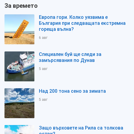
За времето
Европа гори. Колко уязвима е
България при следващата екстремна
гореща вълна?
6 авг
Специален буй ще следи за
замърсявания по Дунав
5 авг
Над 200 тона сено за зимата
5 авг
Защо върховете на Рила са толкова
остри?