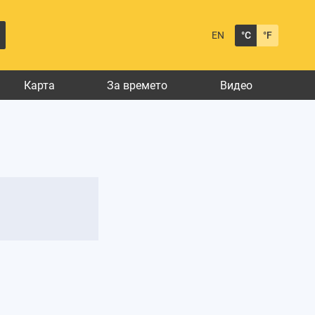
EN
°C
°F
Карта
За времето
Видео