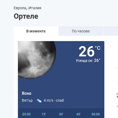
,
Европа
Италия
Ортеле
В момента
По часове
26
°C
26°
Усеща се:
Ясно
Вятър
4 m/s -
слаб
05:00
15'
30'
45'
06:00