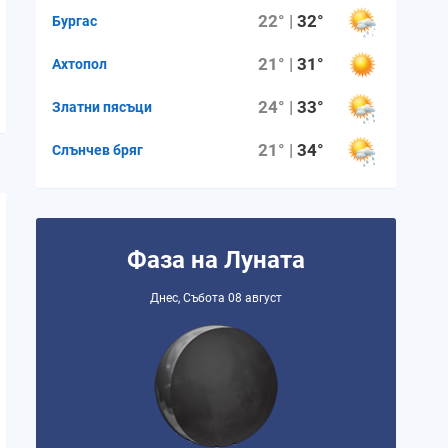
22° |
32°
Бургас
21° |
31°
Ахтопол
24° |
33°
Златни пясъци
21° |
34°
Слънчев бряг
Фаза на Луната
Днес, Събота 08 август