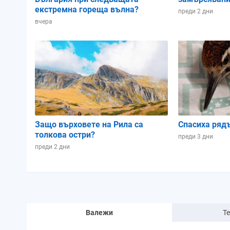
екстремна гореща вълна?
преди 2 дни
вчера
Защо върховете на Рила са
Спасиха ряд
толкова остри?
преди 3 дни
преди 2 дни
Валежи
Т