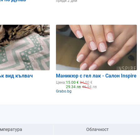
преди 2 дни
ък вид кълвач
Маникюр с гел лак - Салон Inspire
Цена:
15.00 €
24.00 €
29.34 лв
46.94 лв
Grabo.bg
емпература
Облачност