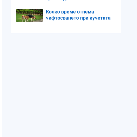
Колко време отнема
чифтосването при кучетата