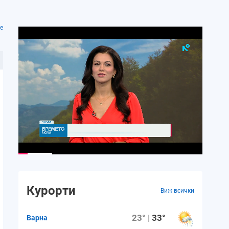
е
Курорти
Виж всички
23° |
33°
Варна