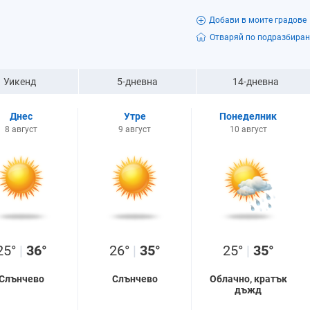
Добави в моите градове
Отваряй по подразбиран
Уикенд
5-дневна
14-дневна
Днес
Утре
Понеделник
8 август
9 август
10 август
25°
|
36°
26°
|
35°
25°
|
35°
Слънчево
Слънчево
Облачно, кратък
дъжд