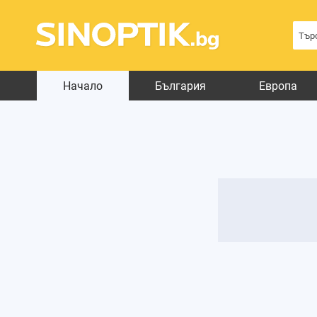
Начало
България
Европа