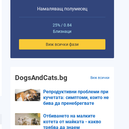
Намаляващ полумесец
25% / 0.84
Близнаци
Виж всички фази
DogsAndCats.bg
Виж всички
Репродуктивни проблеми при
кучетата: симптоми, които не
бива да пренебрегвате
Отбиването на малките
котета от майката - какво
трябва да знаем