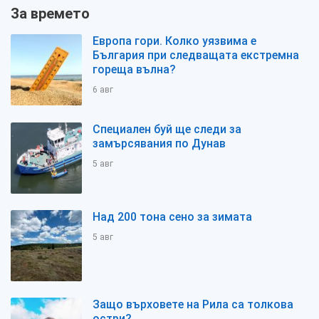
За времето
Европа гори. Колко уязвима е
България при следващата екстремна
гореща вълна?
6 авг
Специален буй ще следи за
замърсявания по Дунав
5 авг
Над 200 тона сено за зимата
5 авг
Защо върховете на Рила са толкова
остри?