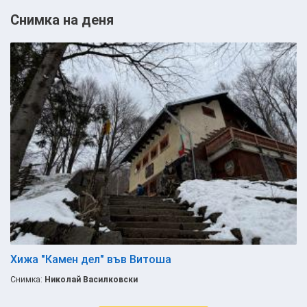
Снимка на деня
Хижа "Камен дел" във Витоша
Снимка:
Николай Василковски