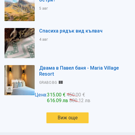
5 авг
Спасиха рядък вид кълвач
4 авг
Двама в Павел баня - Maria Village
Resort
GRABO.BG
Цена:
315.00 €
450.00 €
616.09 лв
880.12 лв
Виж още