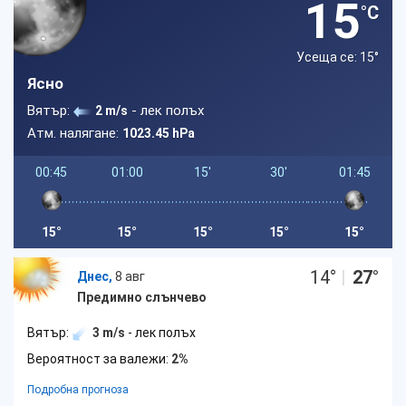
15
°C
Усеща се: 15
°
Ясно
Вятър:
- лек полъх
2 m/s
Атм. налягане:
1023.45 hPa
00:45
01:00
15'
30'
01:45
15°
15°
15°
15°
15°
14
°
|
27
°
Днес,
8 авг
Предимно слънчево
Вятър:
3 m/s
- лек полъх
Вероятност за валежи:
2%
Подробна прогноза