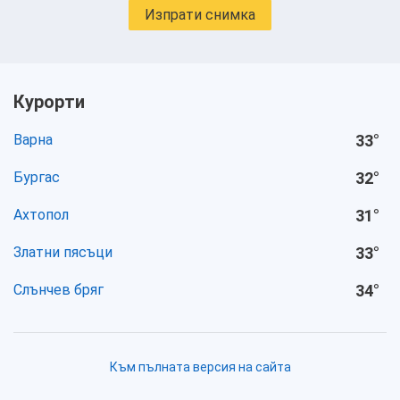
Изпрати снимка
Курорти
Варна
33
°
Бургас
32
°
Ахтопол
31
°
Златни пясъци
33
°
Слънчев бряг
34
°
Към пълната версия на сайта