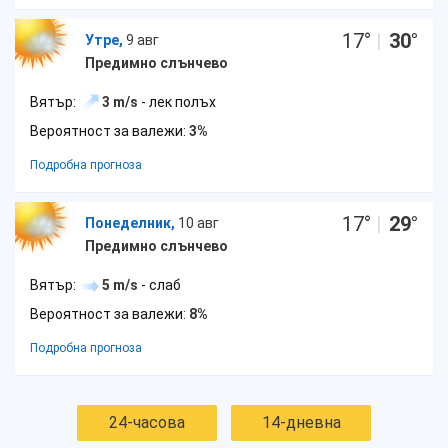
17
°
|
30
°
Утре,
9 авг
Предимно слънчево
Вятър:
3 m/s
- лек полъх
Вероятност за валежи:
3%
Подробна прогноза
17
°
|
29
°
Понеделник,
10 авг
Предимно слънчево
Вятър:
5 m/s
- слаб
Вероятност за валежи:
8%
Подробна прогноза
24-часова
14-дневна