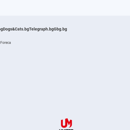
bg
Dogs&Cats.bg
Telegraph.bg
Gbg.bg
 Foreca