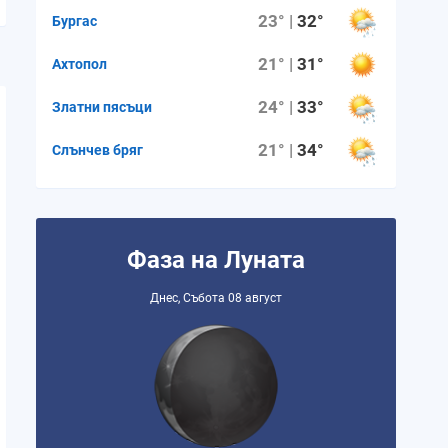
23° |
32°
Бургас
0.0 mm
0.0 mm
0.0 mm
0.2 mm
1.2 m
21° |
31°
Ахтопол
24° |
33°
Златни пясъци
0%
0%
0%
0%
0%
21° |
34°
Слънчев бряг
21%
13%
14%
19%
24%
8
8
8
8
8
Фаза на Луната
Днес, Събота 08 август
06:06 ч.
06:07 ч.
06:07 ч.
06:08 ч.
06:09 ч
19:36 ч.
19:34 ч.
19:33 ч.
19:32 ч.
19:31 ч
13:29 ч.
13:27 ч.
13:25 ч.
13:23 ч.
13:21 ч