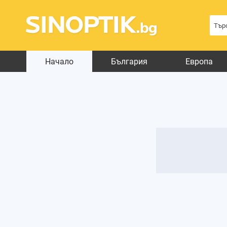
Начало
България
Европа