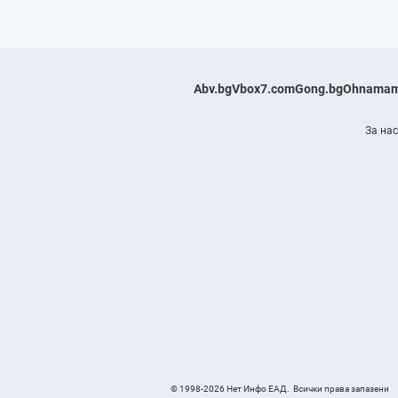
Abv.bg
Vbox7.com
Gong.bg
Ohnamam
За нас
© 1998-2026 Нет Инфо ЕАД.
Всички права запазени