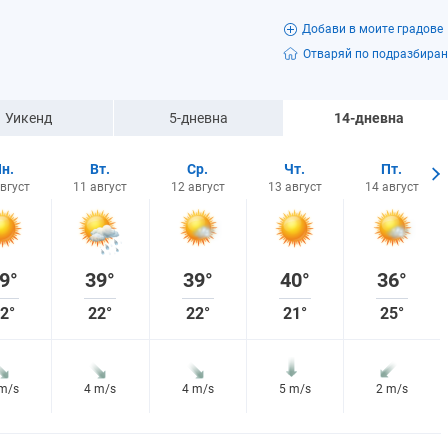
Добави в моите градове
Отваряй по подразбиран
Уикенд
5-дневна
14-дневна
н.
Вт.
Ср.
Чт.
Пт.
август
11 август
12 август
13 август
14 август
9°
39°
39°
40°
36°
2°
22°
22°
21°
25°
 m/s
4 m/s
4 m/s
5 m/s
2 m/s
7%
29%
36%
25%
25%