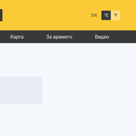
EN
°C
°F
Карта
За времето
Видео