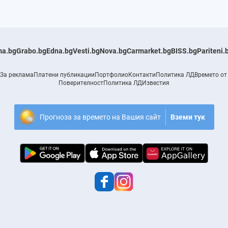
a.bg
Grabo.bg
Edna.bg
Vesti.bg
Nova.bg
Carmarket.bg
BISS.bg
Pariteni.
За реклама
Платени публикации
Портфолио
Контакти
Политика ЛД
Времето от
Поверителност
Политика ЛД
Известия
Прогноза за времето на Вашия сайт
Вземи тук