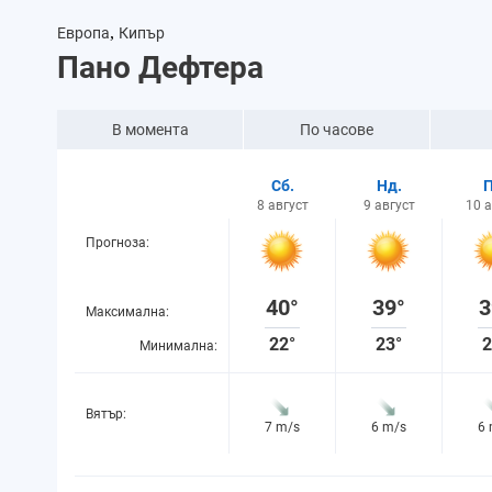
,
Европа
Кипър
Пано Дефтера
В момента
По часове
Сб.
Нд.
П
8 август
9 август
10 
Прогноза:
40°
39°
3
Максимална:
22°
23°
2
Минимална:
Вятър:
7 m/s
6 m/s
6
Вероятност за
2%
11%