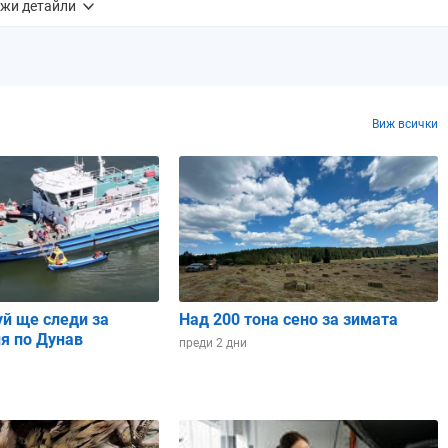
жи детайли
0 mm
0.7 mm
0.0 mm
0.0 mm
0.0 mm
0%
0%
0%
0%
0%
Виж всички
5%
10%
8%
10%
18%
8
7
8
8
8
02 ч.
06:03 ч.
06:04 ч.
06:04 ч.
06:05 ч.
уй ще следи за
Над 200 тона сено за зимата
я по Дунав
преди 2 дни
41 ч.
19:40 ч.
19:39 ч.
19:38 ч.
19:37 ч.
39 ч.
13:37 ч.
13:35 ч.
13:33 ч.
13:31 ч.