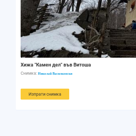
Хижа "Камен дел" във Витоша
Снимка:
Николай Василковски
Изпрати снимка