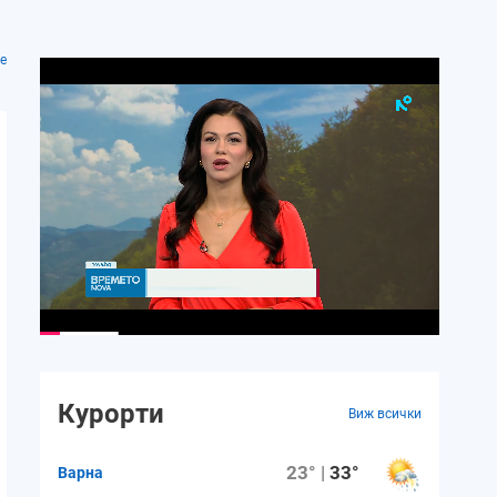
е
Сб.
Нд.
Пн.
Вт.
Ср.
15 август
16 август
17 август
18 август
19 авгу
36°
35°
34°
34°
34°
25°
24°
23°
22°
22°
Курорти
Виж всички
2 m/s
3 m/s
3 m/s
3 m/s
2 m/s
23° |
33°
Варна
64%
65%
5%
5%
7%