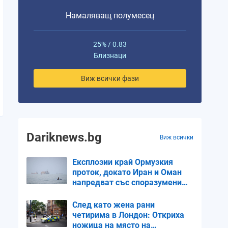
Намаляващ полумесец
Дева
Везни
Везни
Скорпион
Скорпи
25% / 0.83
Близнаци
9%
16%
24%
33%
43%
Виж всички фази
0.1
0.13
0.16
0.2
0.23
Dariknews.bg
Виж всички
Експлозии край Ормузкия
проток, докато Иран и Оман
напредват със споразумение
за корабоплаването
След като жена рани
четирима в Лондон: Откриха
ножица на място на