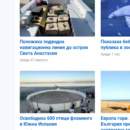
Атмосферно налягане:
1001.89 hPa
1003.14 hPa
1003.84 
Влажност:
86%
81%
68%
Положиха подводна
Показаха бе
навигационна линия до остров
публика в зо
Облачност:
5%
2%
69%
Света Анастасия
преди 1 час
преди 47 минути
02:00
05:00
08:00
Освободиха 600 птици фламинго
Европа гори.
в Южна Испания
България пр
екстремна г