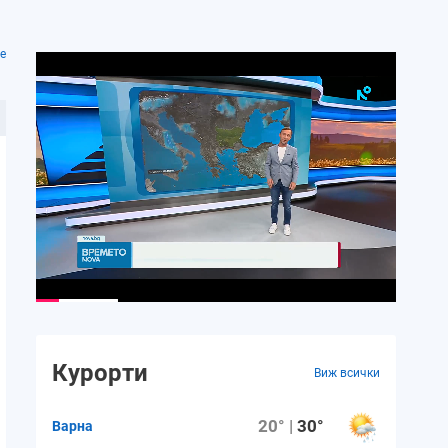
е
Курорти
Виж всички
20° |
30°
Варна