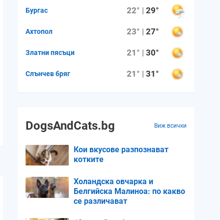
22° |
29°
Бургас
23° |
27°
Ахтопол
21° |
30°
Златни пясъци
21° |
31°
Слънчев бряг
DogsAndCats.bg
Виж всички
Кои вкусове разпознават
котките
Холандска овчарка и
Белгийска Малиноа: по какво
се различават