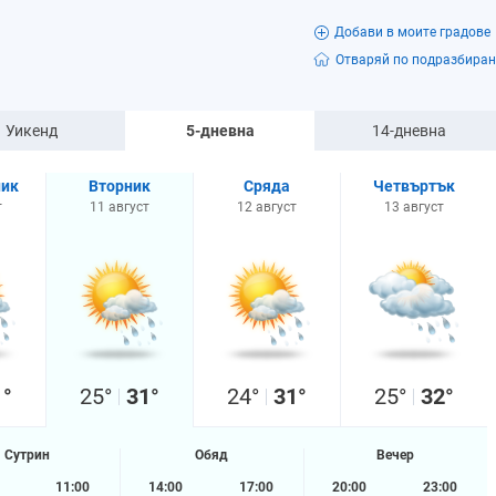
Добави в моите градове
Отваряй по подразбиран
Уикенд
5-дневна
14-дневна
ик
Вторник
Сряда
Четвъртък
т
11 август
12 август
13 август
1°
25°
31°
24°
31°
25°
32°
Сутрин
Обяд
Вечер
11:00
14:00
17:00
20:00
23:00