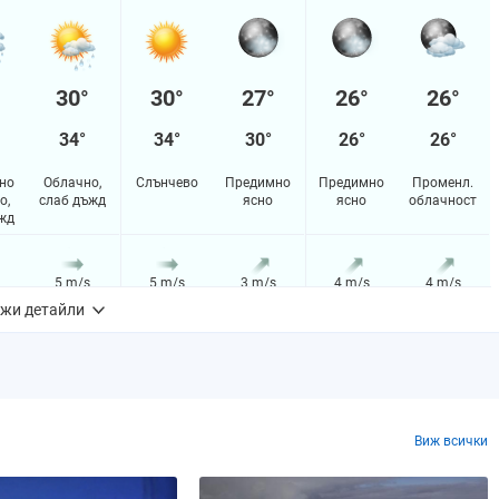
30°
30°
27°
26°
26°
34°
34°
30°
26°
26°
но
Облачно,
Слънчево
Предимно
Предимно
Променл.
о,
слаб дъжд
ясно
ясно
облачност
жд
5 m/s
5 m/s
3 m/s
4 m/s
4 m/s
жи детайли
88%
87%
59%
34%
28%
m
0.2 mm
0.0 mm
0.0 mm
0.0 mm
0.0 mm
Виж всички
1.14085%
0%
0%
0%
0%