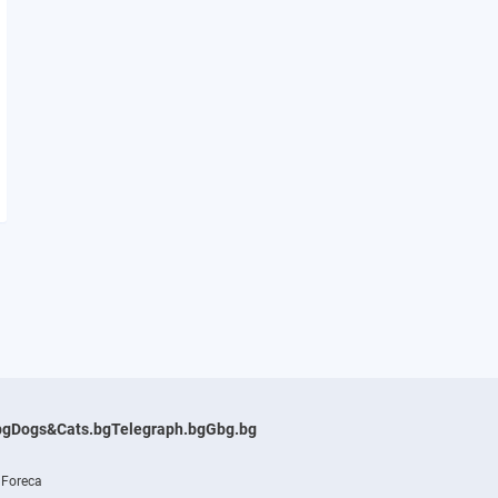
bg
Dogs&Cats.bg
Telegraph.bg
Gbg.bg
 Foreca