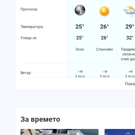
Прогноза:
25°
26°
29°
Температура:
25°
26°
32°
Усеща се:
Ясно
Слънчево
Предим
облачн
слаб дъ
Вятър:
3 m/s
3 m/s
5 m/s
Пока
Вероятност за валежи:
7%
9%
57%
Количество валежи:
0.0 mm
0.0 mm
0.2 m
За времето
Вероятност за буря:
0%
0%
0%