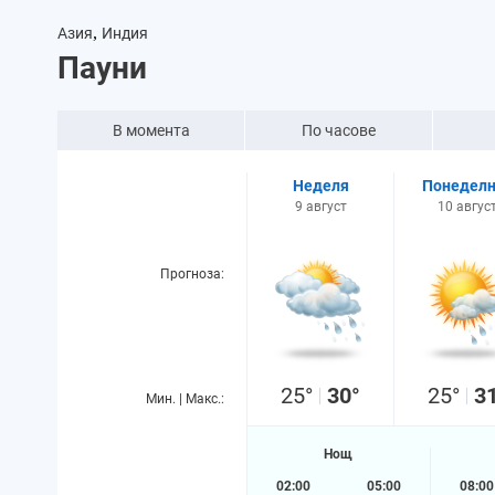
,
Азия
Индия
Пауни
В момента
По часове
Неделя
Понеделн
9 август
10 авгус
Прогноза:
25°
30°
25°
3
Мин. | Макс.:
Нощ
02:00
05:00
08:00