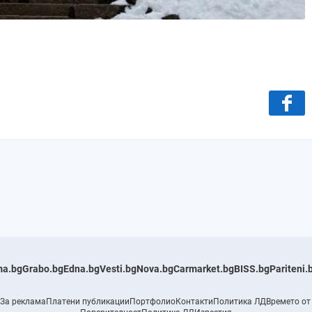
a.bg
Grabo.bg
Edna.bg
Vesti.bg
Nova.bg
Carmarket.bg
BISS.bg
Pariteni.
За реклама
Платени публикации
Портфолио
Контакти
Политика ЛД
Времето от