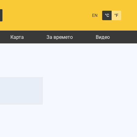
EN
°C
°F
Карта
За времето
Видео