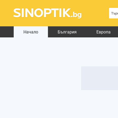
Начало
България
Европа