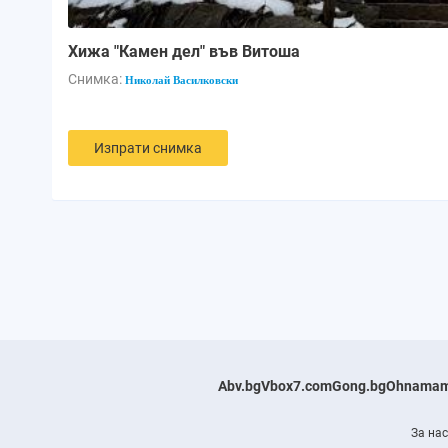
Хижа "Камен дел" във Витоша
Снимка:
Николай Василковски
Изпрати снимка
Abv.bg
Vbox7.com
Gong.bg
Ohnamam
За нас