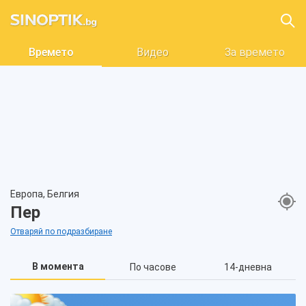
Времето
Видео
За времето
Европа, Белгия
Пер
Отваряй по подразбиране
В момента
По часове
14-дневна