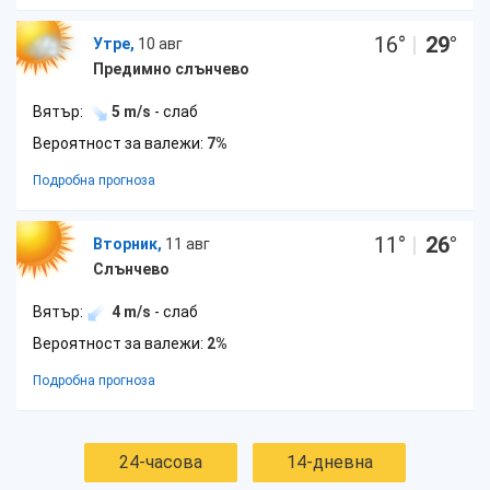
16
°
|
29
°
Утре,
10 авг
Предимно слънчево
Вятър:
5 m/s
- слаб
Вероятност за валежи:
7%
Подробна прогноза
11
°
|
26
°
Вторник,
11 авг
Слънчево
Вятър:
4 m/s
- слаб
Вероятност за валежи:
2%
Подробна прогноза
24-часова
14-дневна