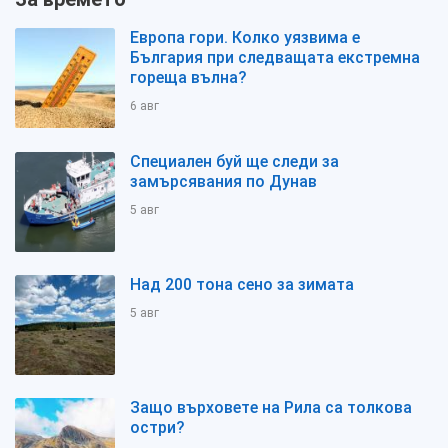
Европа гори. Колко уязвима е
България при следващата екстремна
гореща вълна?
6 авг
Специален буй ще следи за
замърсявания по Дунав
5 авг
Над 200 тона сено за зимата
5 авг
Защо върховете на Рила са толкова
остри?