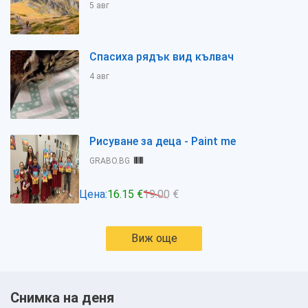
5 авг
Спасиха рядък вид кълвач
4 авг
Рисуване за деца - Paint me
GRABO.BG
Цена:
16.15 €
19.00 €
Виж още
Снимка на деня