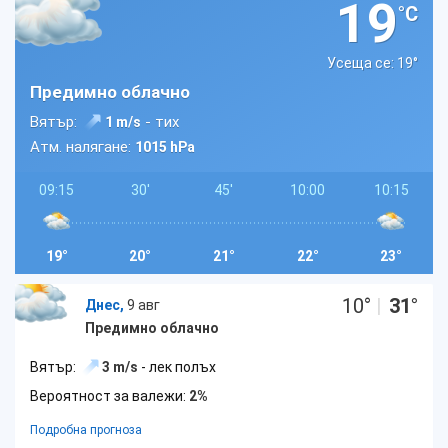
19
°C
Усеща се: 19
°
Предимно облачно
Вятър:
- тих
1 m/s
Атм. налягане:
1015 hPa
09:15
30'
45'
10:00
10:15
19°
20°
21°
22°
23°
10
°
|
31
°
Днес,
9 авг
Предимно облачно
Вятър:
3 m/s
- лек полъх
Вероятност за валежи:
2%
Подробна прогноза