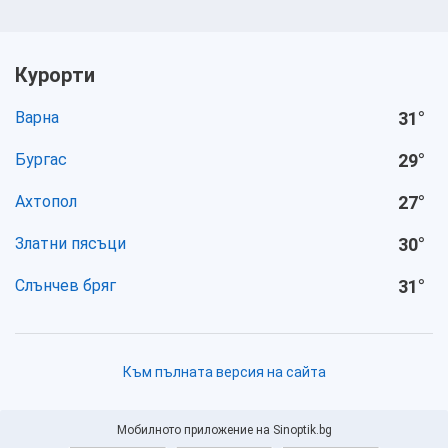
Курорти
Варна
31
°
Бургас
29
°
Ахтопол
27
°
Златни пясъци
30
°
Слънчев бряг
31
°
Към пълната версия на сайта
Мобилното приложение на Sinoptik.bg