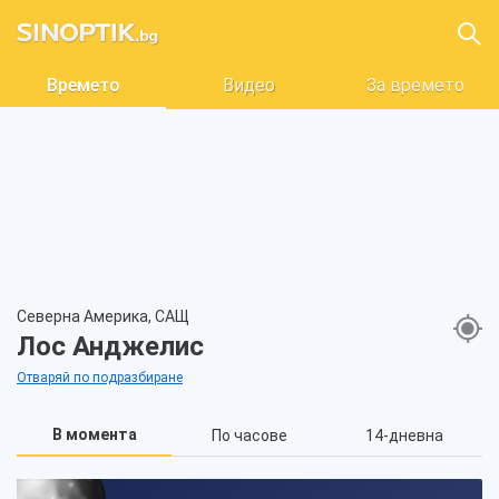
Времето
Видео
За времето
Северна Америка, САЩ
Лос Анджелис
Отваряй по подразбиране
В момента
По часове
14-дневна