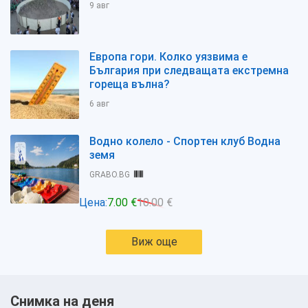
9 авг
Европа гори. Колко уязвима е
България при следващата екстремна
гореща вълна?
6 авг
Водно колело - Спортен клуб Водна
земя
GRABO.BG
Цена:
7.00 €
10.00 €
Виж още
Снимка на деня