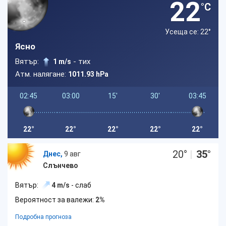
22
°C
Усеща се: 22
°
Ясно
Вятър:
- тих
1 m/s
Атм. налягане:
1011.93 hPa
02:45
03:00
15'
30'
03:45
22°
22°
22°
22°
22°
20
°
|
35
°
Днес,
9 авг
Слънчево
Вятър:
4 m/s
- слаб
Вероятност за валежи:
2%
Подробна прогноза