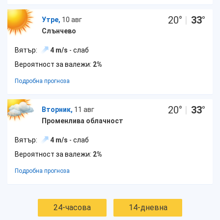
20
°
|
33
°
Утре,
10 авг
Слънчево
Вятър:
4 m/s
- слаб
Вероятност за валежи:
2%
Подробна прогноза
20
°
|
33
°
Вторник,
11 авг
Променлива облачност
Вятър:
4 m/s
- слаб
Вероятност за валежи:
2%
Подробна прогноза
24-часова
14-дневна