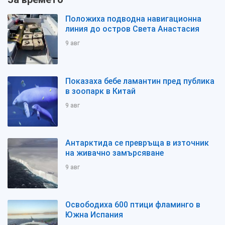
Положиха подводна навигационна
линия до остров Света Анастасия
9 авг
Показаха бебе ламантин пред публика
в зоопарк в Китай
9 авг
Антарктида се превръща в източник
на живачно замърсяване
9 авг
Освободиха 600 птици фламинго в
Южна Испания