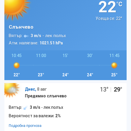
22
°C
Усеща се: 22
°
Слънчево
Вятър:
- лек полъх
3 m/s
Атм. налягане:
1021.51 hPa
10:45
11:00
15'
30'
11:45
22°
23°
24°
24°
25°
13
°
|
29
°
Днес,
8 авг
Предимно слънчево
Вятър:
3 m/s
- лек полъх
Вероятност за валежи:
2%
Подробна прогноза