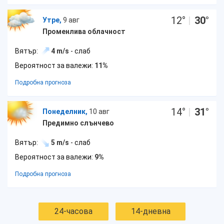
12
°
|
30
°
Утре,
9 авг
Променлива облачност
Вятър:
4 m/s
- слаб
Вероятност за валежи:
11%
Подробна прогноза
14
°
|
31
°
Понеделник,
10 авг
Предимно слънчево
Вятър:
5 m/s
- слаб
Вероятност за валежи:
9%
Подробна прогноза
24-часова
14-дневна