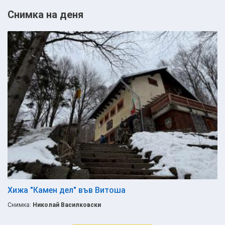
Снимка на деня
Хижа "Камен дел" във Витоша
Снимка:
Николай Василковски