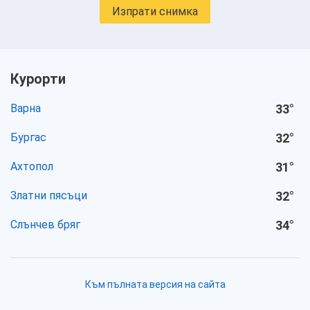
Изпрати снимка
Курорти
Варна
33
°
Бургас
32
°
Ахтопол
31
°
Златни пясъци
32
°
Слънчев бряг
34
°
Към пълната версия на сайта