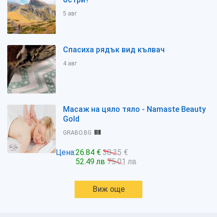
5 авг
Спасиха рядък вид кълвач
4 авг
Масаж на цяло тяло - Namaste Beauty
Gold
GRABO.BG
Цена:
26.84 €
38.35 €
52.49 лв
75.01 лв
Виж още