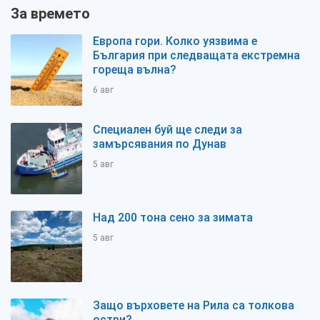
За времето
Европа гори. Колко уязвима е
България при следващата екстремна
гореща вълна?
6 авг
Специален буй ще следи за
замърсявания по Дунав
5 авг
Над 200 тона сено за зимата
5 авг
Защо върховете на Рила са толкова
остри?