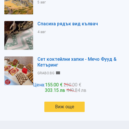
5 авг
Спасиха рядък вид кълвач
4 авг
Сет коктейлни хапки - Мечо Фууд &
Кетъринг
GRABO.BG
Цена:
155.00 €
230.00 €
303.15 лв
449.84 лв
Виж още