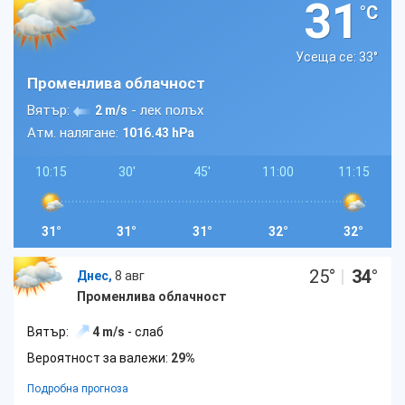
31
°C
Усеща се: 33
°
Променлива облачност
Вятър:
- лек полъх
2 m/s
Атм. налягане:
1016.43 hPa
10:15
30'
45'
11:00
11:15
31°
31°
31°
32°
32°
25
°
|
34
°
Днес,
8 авг
Променлива облачност
Вятър:
4 m/s
- слаб
Вероятност за валежи:
29%
Подробна прогноза