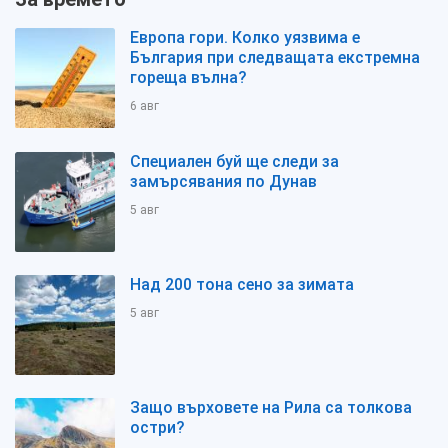
Европа гори. Колко уязвима е
България при следващата екстремна
гореща вълна?
6 авг
Специален буй ще следи за
замърсявания по Дунав
5 авг
Над 200 тона сено за зимата
5 авг
Защо върховете на Рила са толкова
остри?