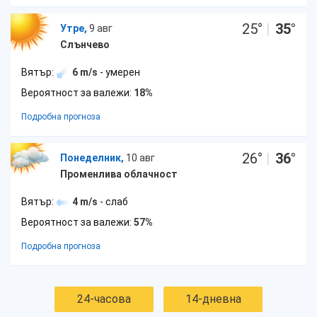
25
°
|
35
°
Утре,
9 авг
Слънчево
Вятър:
6 m/s
- умерен
Вероятност за валежи:
18%
Подробна прогноза
26
°
|
36
°
Понеделник,
10 авг
Променлива облачност
Вятър:
4 m/s
- слаб
Вероятност за валежи:
57%
Подробна прогноза
24-часова
14-дневна