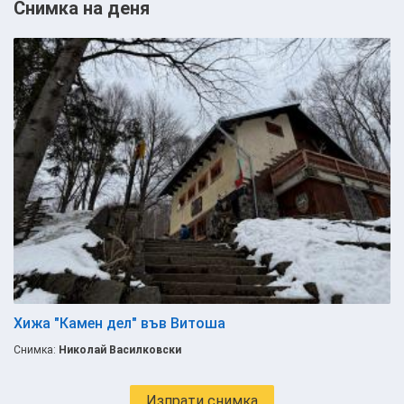
Снимка на деня
Хижа "Камен дел" във Витоша
Снимка:
Николай Василковски
Изпрати снимка