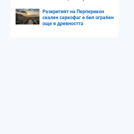
продължим със същите
темпове
Разкритият на Перперикон
скален саркофаг е бил ограбен
още в древността