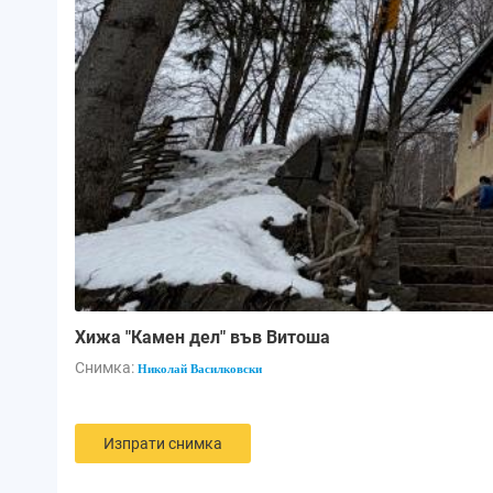
Хижа "Камен дел" във Витоша
Снимка:
Николай Василковски
Изпрати снимка