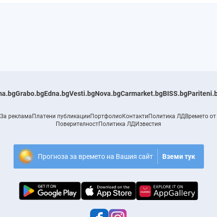
a.bg
Grabo.bg
Edna.bg
Vesti.bg
Nova.bg
Carmarket.bg
BISS.bg
Pariteni.
За реклама
Платени публикации
Портфолио
Контакти
Политика ЛД
Времето от
Поверителност
Политика ЛД
Известия
Прогноза за времето на Вашия сайт
Вземи тук