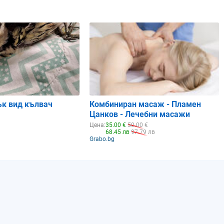
и
Близнаци
Рак
Рак
25%
15%
8%
0.84
0.87
0.91
ък вид кълвач
Комбиниран масаж - Пламен
Цанков - Лечебни масажи
Цена:
35.00 €
50.00 €
68.45 лв
97.79 лв
Grabo.bg
Събота
Неделя
Понеделник
08.08.2026
09.08.2026
10.08.2026