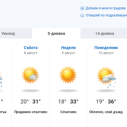
Добави в моите градове
Отваряй по подразбиран
Уикенд
5-дневна
14-дневна
Събота
Неделя
Понеделник
8 август
9 август
10 август
1°
20°
31°
18°
33°
19°
36°
атък
Предимно слънчево
Слънчево
Облачно, слаб дъжд