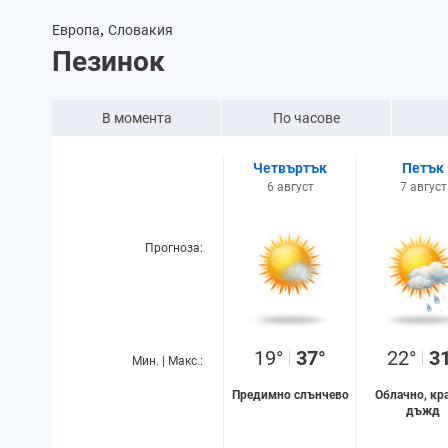
,
Европа
Словакия
Пезинок
В момента
По часове
Четвъртък
Петък
6 август
7 август
Прогноза:
19°
37°
22°
3
Мин. | Макс.:
Предимно слънчево
Облачно, кр
дъжд