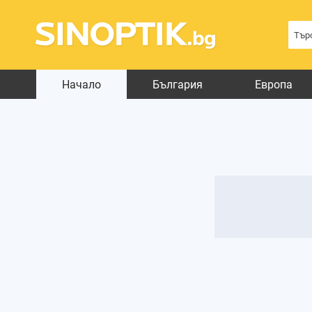
Начало
България
Европа