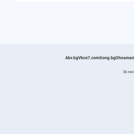
Abv.bg
Vbox7.com
Gong.bg
Ohnamam
За нас