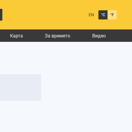
EN
°C
°F
Карта
За времето
Видео