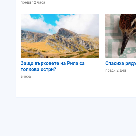
Зодиакален знак:
Телец
Близнац
преди 12 часа
Осветеност:
46%
35%
Позиция в лунен
0.76
0.8
цикъл:
Защо върховете на Рила са
Спасиха ряд
толкова остри?
преди 2 дни
вчера
Четвъртък
Петък
06.08.2026
07.08.2026