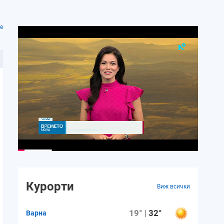
е
Курорти
Виж всички
19° |
32°
Варна