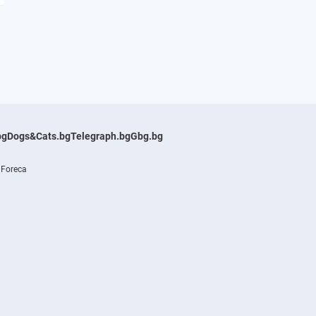
bg
Dogs&Cats.bg
Telegraph.bg
Gbg.bg
 Foreca