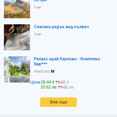
5 авг
Спасиха рядък вид кълвач
4 авг
Релакс край Карлово - Комплекс
Яев***
GRABO.BG
Цена:
28.44 €
32.50 €
55.62 лв
63.56 лв
Виж още