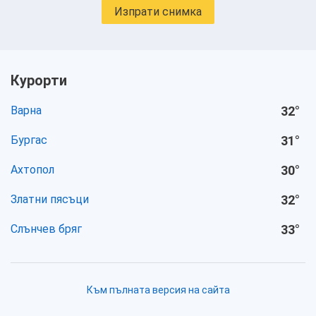
Изпрати снимка
Курорти
Варна
32
°
Бургас
31
°
Ахтопол
30
°
Златни пясъци
32
°
Слънчев бряг
33
°
Към пълната версия на сайта