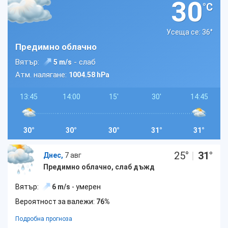
30
°C
Усеща се: 36
°
Предимно облачно
Вятър:
- слаб
5 m/s
Атм. налягане:
1004.58 hPa
13:45
14:00
15'
30'
14:45
30°
30°
30°
31°
31°
25
°
|
31
°
Днес,
7 авг
Предимно облачно, слаб дъжд
Вятър:
6 m/s
- умерен
Вероятност за валежи:
76%
Подробна прогноза