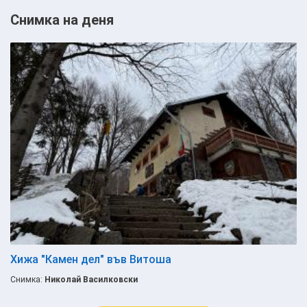
Снимка на деня
Хижа "Камен дел" във Витоша
Снимка:
Николай Василковски