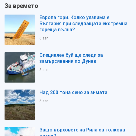
За времето
Европа гори. Колко уязвима е
България при следващата екстремна
гореща вълна?
6 авг
Специален буй ще следи за
замърсявания по Дунав
5 авг
Над 200 тона сено за зимата
5 авг
Защо върховете на Рила са толкова
остри?