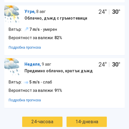
24
°
|
30
°
Утре,
8 авг
Облачно, дъжд с гръмотевици
Вятър:
7 m/s
- умерен
Вероятност за валежи:
82%
Подробна прогноза
24
°
|
30
°
Неделя,
9 авг
Предимно облачно, кратък дъжд
Вятър:
5 m/s
- слаб
Вероятност за валежи:
91%
Подробна прогноза
24-часова
14-дневна