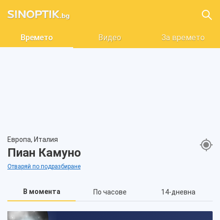
Времето
Видео
За времето
Европа, Италия
Пиан Камуно
Отваряй по подразбиране
В момента
По часове
14-дневна