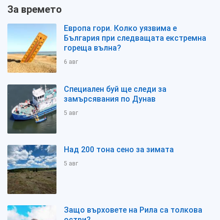
За времето
Европа гори. Колко уязвима е
България при следващата екстремна
гореща вълна?
6 авг
Специален буй ще следи за
замърсявания по Дунав
5 авг
Над 200 тона сено за зимата
5 авг
Защо върховете на Рила са толкова
остри?