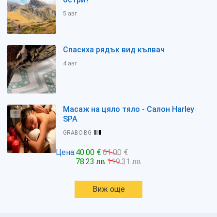
5 авг
Спасиха рядък вид кълвач
4 авг
Масаж на цяло тяло - Салон Harley
SPA
GRABO.BG
Цена:
40.00 €
61.00 €
78.23 лв
119.31 лв
Виж още