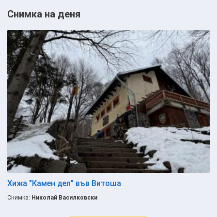
Снимка на деня
Хижа "Камен дел" във Витоша
Снимка:
Николай Василковски