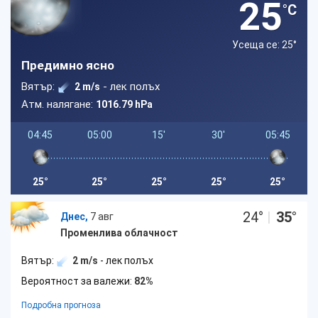
25
°C
Усеща се: 25
°
Предимно ясно
Вятър:
- лек полъх
2 m/s
Атм. налягане:
1016.79 hPa
04:45
05:00
15'
30'
05:45
25°
25°
25°
25°
25°
24
°
|
35
°
Днес,
7 авг
Променлива облачност
Вятър:
2 m/s
- лек полъх
Вероятност за валежи:
82%
Подробна прогноза