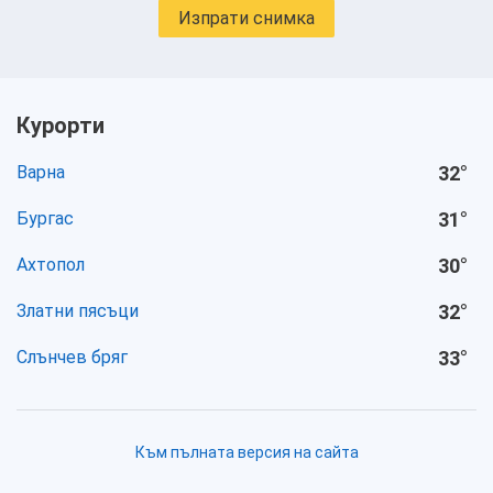
Изпрати снимка
Курорти
Варна
32
°
Бургас
31
°
Ахтопол
30
°
Златни пясъци
32
°
Слънчев бряг
33
°
Към пълната версия на сайта