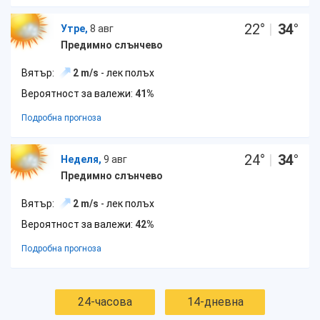
22
°
|
34
°
Утре,
8 авг
Предимно слънчево
Вятър:
2 m/s
- лек полъх
Вероятност за валежи:
41%
Подробна прогноза
24
°
|
34
°
Неделя,
9 авг
Предимно слънчево
Вятър:
2 m/s
- лек полъх
Вероятност за валежи:
42%
Подробна прогноза
24-часова
14-дневна