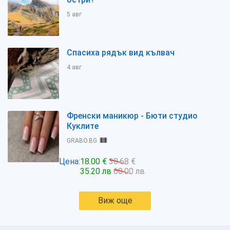
5 авг
Спасиха рядък вид кълвач
4 авг
Френски маникюр - Бюти студио
Куклите
GRABO.BG
Цена:
18.00 €
30.68 €
35.20 лв
60.00 лв
Виж още