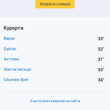
Изпрати снимка
Курорти
Варна
33
°
Бургас
32
°
Ахтопол
31
°
Златни пясъци
33
°
Слънчев бряг
34
°
Към пълната версия на сайта