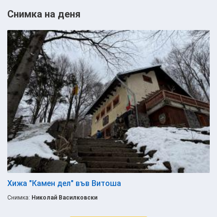
Снимка на деня
Хижа "Камен дел" във Витоша
Снимка:
Николай Василковски