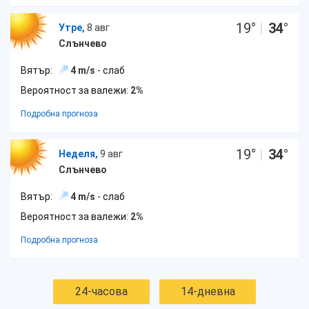
19
°
|
34
°
Утре,
8 авг
Слънчево
Вятър:
4 m/s
- слаб
Вероятност за валежи:
2%
Подробна прогноза
19
°
|
34
°
Неделя,
9 авг
Слънчево
Вятър:
4 m/s
- слаб
Вероятност за валежи:
2%
Подробна прогноза
24-часова
14-дневна