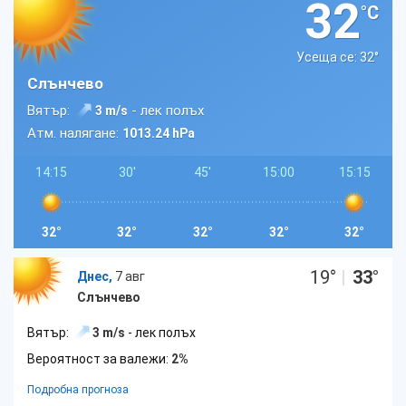
32
°C
Усеща се: 32
°
Слънчево
Вятър:
- лек полъх
3 m/s
Атм. налягане:
1013.24 hPa
14:15
30'
45'
15:00
15:15
32°
32°
32°
32°
32°
19
°
|
33
°
Днес,
7 авг
Слънчево
Вятър:
3 m/s
- лек полъх
Вероятност за валежи:
2%
Подробна прогноза