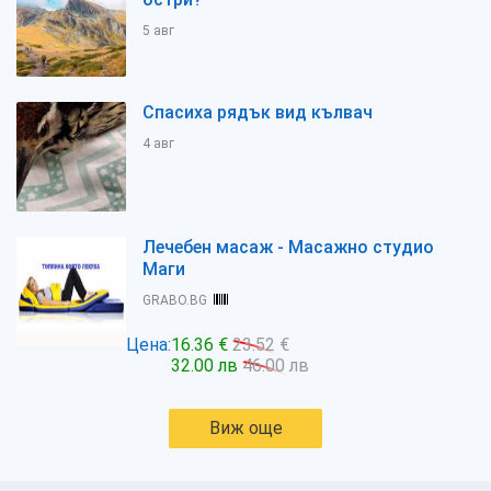
5 авг
Спасиха рядък вид кълвач
4 авг
Лечебен масаж - Масажно студио
Маги
GRABO.BG
Цена:
16.36 €
23.52 €
32.00 лв
46.00 лв
Виж още