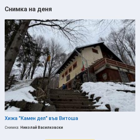
Снимка на деня
Хижа "Камен дел" във Витоша
Снимка:
Николай Василковски