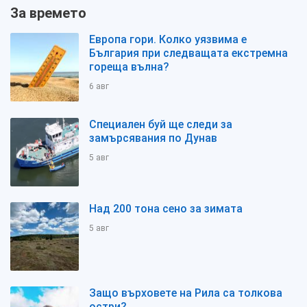
За времето
Европа гори. Колко уязвима е
България при следващата екстремна
гореща вълна?
6 авг
Специален буй ще следи за
замърсявания по Дунав
5 авг
Над 200 тона сено за зимата
5 авг
Защо върховете на Рила са толкова
остри?