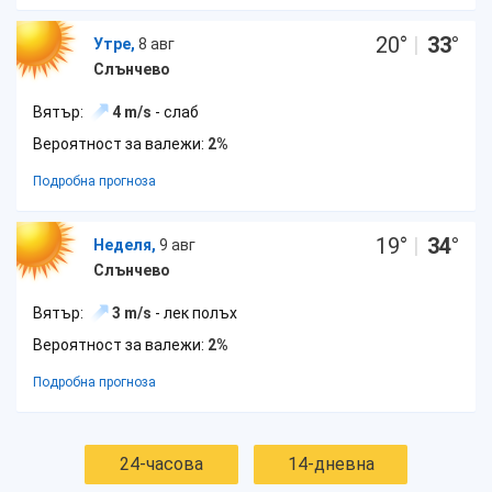
20
°
|
33
°
Утре,
8 авг
Слънчево
Вятър:
4 m/s
- слаб
Вероятност за валежи:
2%
Подробна прогноза
19
°
|
34
°
Неделя,
9 авг
Слънчево
Вятър:
3 m/s
- лек полъх
Вероятност за валежи:
2%
Подробна прогноза
24-часова
14-дневна