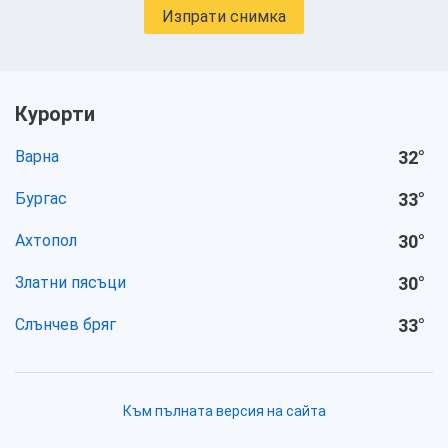
Изпрати снимка
Курорти
Варна
32
°
Бургас
33
°
Ахтопол
30
°
Златни пясъци
30
°
Слънчев бряг
33
°
Към пълната версия на сайта