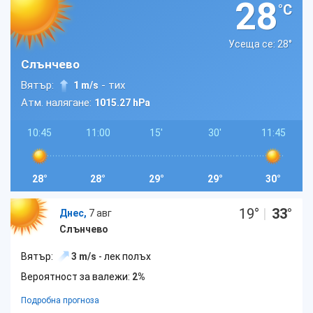
28
°C
Усеща се: 28
°
Слънчево
Вятър:
- тих
1 m/s
Атм. налягане:
1015.27 hPa
10:45
11:00
15'
30'
11:45
28°
28°
29°
29°
30°
19
°
|
33
°
Днес,
7 авг
Слънчево
Вятър:
3 m/s
- лек полъх
Вероятност за валежи:
2%
Подробна прогноза