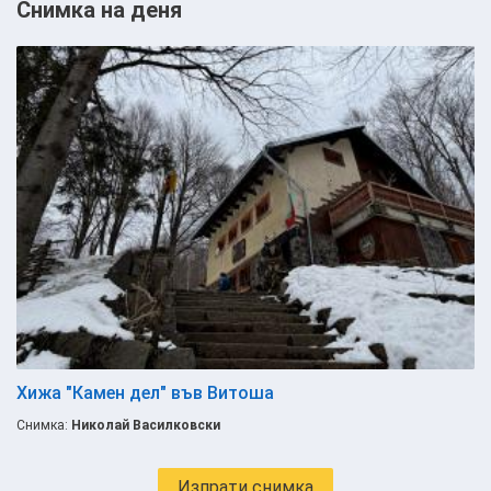
Снимка на деня
Хижа "Камен дел" във Витоша
Снимка:
Николай Василковски
Изпрати снимка