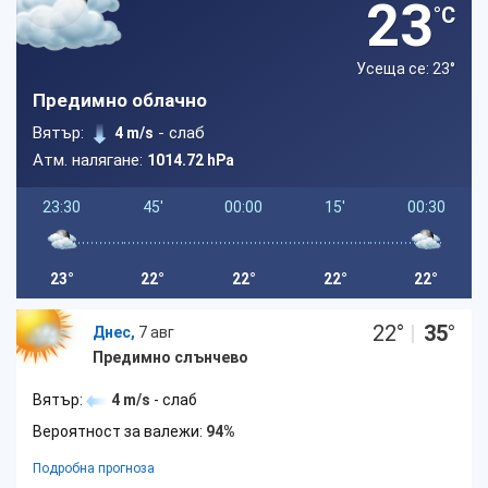
23
°C
Усеща се: 23
°
Предимно облачно
Вятър:
- слаб
4 m/s
Атм. налягане:
1014.72 hPa
23:30
45'
00:00
15'
00:30
23°
22°
22°
22°
22°
22
°
|
35
°
Днес,
7 авг
Предимно слънчево
Вятър:
4 m/s
- слаб
Вероятност за валежи:
94%
Подробна прогноза