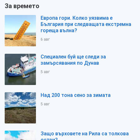
За времето
Европа гори. Колко уязвима е
България при следващата екстремна
гореща вълна?
6 авг
Специален буй ще следи за
замърсявания по Дунав
5 авг
Над 200 тона сено за зимата
5 авг
Защо върховете на Рила са толкова
остри?