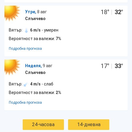
18
°
|
32
°
Утре,
8 авг
Слънчево
Вятър:
6 m/s
- умерен
Вероятност за валежи:
7%
Подробна прогноза
17
°
|
33
°
Неделя,
9 авг
Слънчево
Вятър:
4 m/s
- слаб
Вероятност за валежи:
2%
Подробна прогноза
24-часова
14-дневна