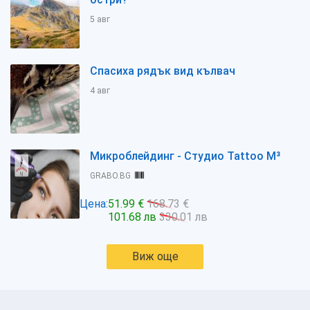
5 авг
Спасиха рядък вид кълвач
4 авг
Микроблейдинг - Студио Tattoo M³
GRABO.BG
Цена:
51.99 €
168.73 €
101.68 лв
330.01 лв
Виж още