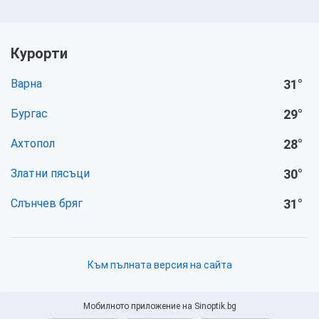
Курорти
Варна
31
°
Бургас
29
°
Ахтопол
28
°
Златни пясъци
30
°
Слънчев бряг
31
°
Към пълната версия на сайта
Мобилното приложение на Sinoptik.bg