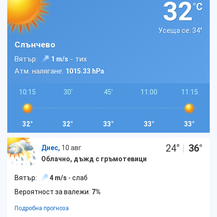
32
°C
Усеща се: 34
°
Слънчево
Вятър:
- тих
1 m/s
Атм. налягане:
1015.33 hPa
10:15
30'
45'
11:00
11:15
32°
32°
33°
33°
33°
24
°
|
36
°
Днес,
10 авг
Облачно, дъжд с гръмотевици
Вятър:
4 m/s
- слаб
Вероятност за валежи:
7%
Подробна прогноза