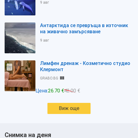
9 авг
Антарктида се превръща в източник
на живачно замърсяване
9 авг
Лимфен дренаж - Козметично студио
Клермонт
GRABO.BG
Цена:
26.70 €
42.00 €
Виж още
Снимка на деня