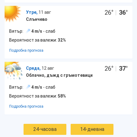
26
°
|
36
°
Утре,
11 авг
Слънчево
Вятър:
4 m/s
- слаб
Вероятност за валежи:
32%
Подробна прогноза
26
°
|
37
°
Сряда,
12 авг
Облачно, дъжд с гръмотевици
Вятър:
4 m/s
- слаб
Вероятност за валежи:
58%
Подробна прогноза
24-часова
14-дневна