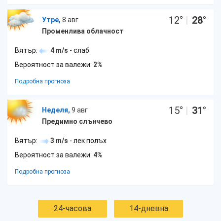
12
°
|
28
°
Утре,
8 авг
Променлива облачност
Вятър:
4 m/s
- слаб
Вероятност за валежи:
2%
Подробна прогноза
15
°
|
31
°
Неделя,
9 авг
Предимно слънчево
Вятър:
3 m/s
- лек полъх
Вероятност за валежи:
4%
Подробна прогноза
24-часова
14-дневна