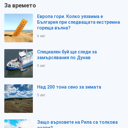
За времето
Европа гори. Колко уязвима е
България при следващата екстремна
гореща вълна?
6 авг
Специален буй ще следи за
замърсявания по Дунав
5 авг
Над 200 тона сено за зимата
5 авг
Защо върховете на Рила са толкова
остри?