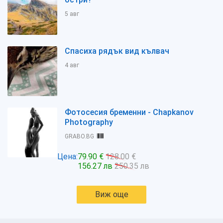
5 авг
Спасиха рядък вид кълвач
4 авг
Фотосесия бременни - Chapkanov
Photography
GRABO.BG
Цена:
79.90 €
128.00 €
156.27 лв
250.35 лв
Виж още