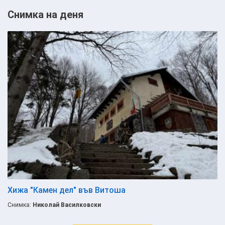
Снимка на деня
Хижа "Камен дел" във Витоша
Снимка:
Николай Василковски