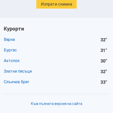
Изпрати снимка
Курорти
Варна
32
°
Бургас
31
°
Ахтопол
30
°
Златни пясъци
32
°
Слънчев бряг
33
°
Към пълната версия на сайта