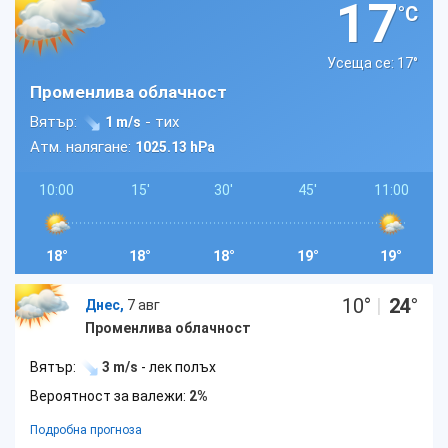
17
°C
Усеща се: 17
°
Променлива облачност
Вятър:
- тих
1 m/s
Атм. налягане:
1025.13 hPa
10:00
15'
30'
45'
11:00
18°
18°
18°
19°
19°
10
°
|
24
°
Днес,
7 авг
Променлива облачност
Вятър:
3 m/s
- лек полъх
Вероятност за валежи:
2%
Подробна прогноза