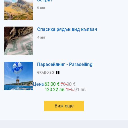
5 авг
Спасиха рядък вид кълвач
4 авг
Парасейлинг - Paraseiling
GRABO.BG
Цена:
63.00 €
70.00 €
123.22 лв
136.91 лв
Виж още