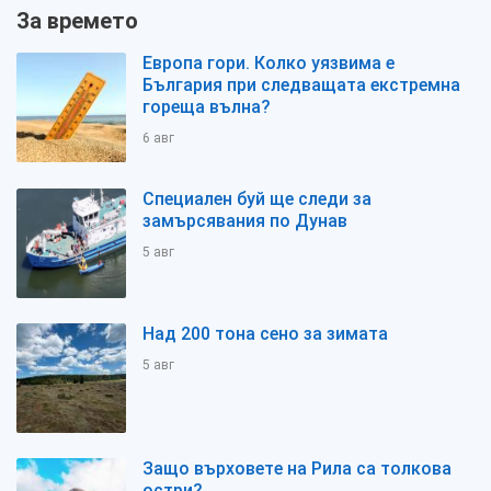
За времето
Европа гори. Колко уязвима е
България при следващата екстремна
гореща вълна?
6 авг
Специален буй ще следи за
замърсявания по Дунав
5 авг
Над 200 тона сено за зимата
5 авг
Защо върховете на Рила са толкова
остри?