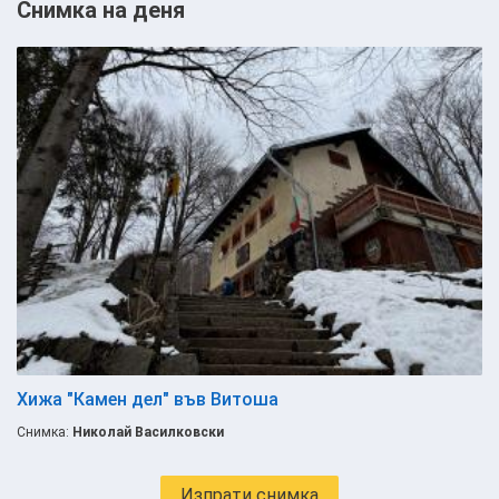
Снимка на деня
Хижа "Камен дел" във Витоша
Снимка:
Николай Василковски
Изпрати снимка