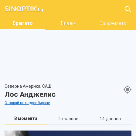
Времето
Видео
За времето
Северна Америка, САЩ
Лос Анджелис
Отваряй по подразбиране
В момента
По часове
14-дневна