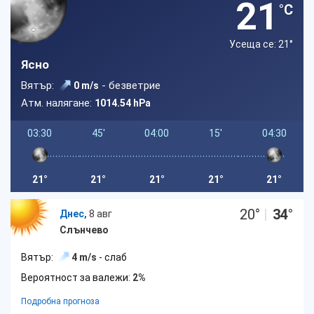
21
°C
Усеща се: 21
°
Ясно
Вятър:
- безветрие
0 m/s
Атм. налягане:
1014.54 hPa
03:30
45'
04:00
15'
04:30
21°
21°
21°
21°
21°
20
°
|
34
°
Днес,
8 авг
Слънчево
Вятър:
4 m/s
- слаб
Вероятност за валежи:
2%
Подробна прогноза