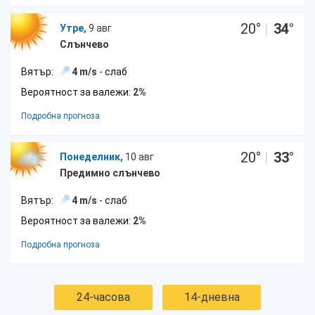
20
°
|
34
°
Утре,
9 авг
Слънчево
Вятър:
4 m/s
- слаб
Вероятност за валежи:
2%
Подробна прогноза
20
°
|
33
°
Понеделник,
10 авг
Предимно слънчево
Вятър:
4 m/s
- слаб
Вероятност за валежи:
2%
Подробна прогноза
24-часова
14-дневна