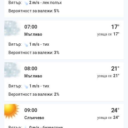
Вятър:
2 m/s
- лек полъх
Вероятност за валежи:
5%
17
°
07:00
17
°
Мъгливо
усеща се:
Вятър:
1 m/s
- тих
Вероятност за валежи:
3%
21
°
08:00
21
°
Мъгливо
усеща се:
Вятър:
1 m/s
- тих
Вероятност за валежи:
2%
24
°
09:00
24
°
Слънчево
усеща се:
Вятър:
0 m/s
- безветрие