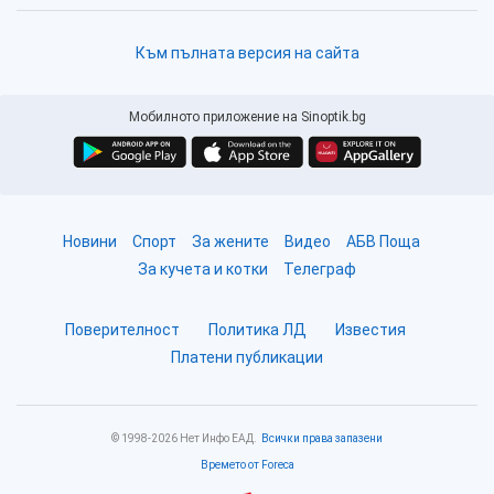
Към пълната версия на сайта
Мобилното приложение на Sinoptik.bg
Новини
Спорт
За жените
Видео
АБВ Поща
За кучета и котки
Телеграф
Поверителност
Политика ЛД
Известия
Платени публикации
© 1998-2026 Нет Инфо ЕАД.
Всички права запазени
Времето от Foreca