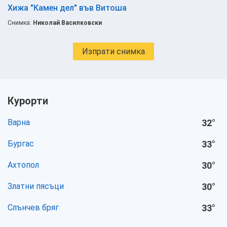
Хижа "Камен дел" във Витоша
Снимка:
Николай Василковски
Изпрати снимка
Курорти
Варна
32
°
Бургас
33
°
Ахтопол
30
°
Златни пясъци
30
°
Слънчев бряг
33
°