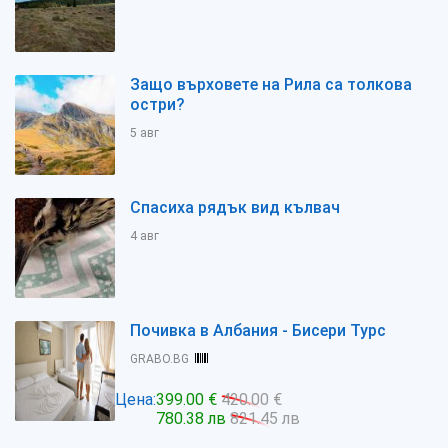
Защо върховете на Рила са толкова
остри?
5 авг
Спасиха рядък вид кълвач
4 авг
Почивка в Албания - Бисери Турс
GRABO.BG
Цена:
399.00 €
420.00 €
780.38 лв
821.45 лв