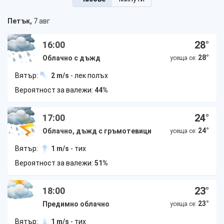
Петък,
7 авг
28
°
16:00
28
°
Облачно с дъжд
усеща се:
Вятър:
2 m/s
- лек полъх
Вероятност за валежи:
44%
24
°
17:00
24
°
Облачно, дъжд с гръмотевици
усеща се:
Вятър:
1 m/s
- тих
Вероятност за валежи:
51%
23
°
18:00
23
°
Предимно облачно
усеща се:
Вятър:
1 m/s
- тих