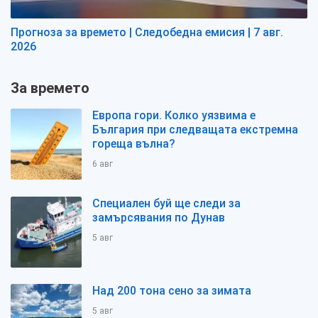
Прогноза за времето | Следобедна емисия | 7 авг.
2026
За времето
Европа гори. Колко уязвима е
България при следващата екстремна
гореща вълна?
6 авг
Специален буй ще следи за
замърсявания по Дунав
5 авг
Над 200 тона сено за зимата
5 авг