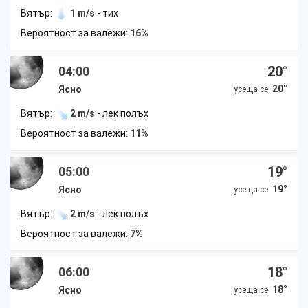
Вятър:
1 m/s
- тих
Вероятност за валежи:
16%
20
°
04:00
20
°
Ясно
усеща се:
Вятър:
2 m/s
- лек полъх
Вероятност за валежи:
11%
19
°
05:00
19
°
Ясно
усеща се:
Вятър:
2 m/s
- лек полъх
Вероятност за валежи:
7%
18
°
06:00
18
°
Ясно
усеща се: