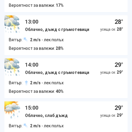
Вероятност за валежи:
17%
28
°
13:00
28
°
Облачно, дъжд с гръмотевици
усеща се:
Вятър:
2 m/s
- лек полъх
Вероятност за валежи:
28%
29
°
14:00
29
°
Облачно, дъжд с гръмотевици
усеща се:
Вятър:
2 m/s
- лек полъх
Вероятност за валежи:
40%
29
°
15:00
29
°
Облачно, слаб дъжд
усеща се:
Вятър:
2 m/s
- лек полъх