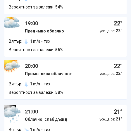
Вероятност за валежи:
54%
22
°
19:00
22
°
Предимно облачно
усеща се:
Вятър:
1 m/s
- тих
Вероятност за валежи:
56%
22
°
20:00
22
°
Променлива облачност
усеща се:
Вятър:
1 m/s
- тих
Вероятност за валежи:
58%
21
°
21:00
21
°
Облачно, слаб дъжд
усеща се:
Вятър:
1 m/s
- тих