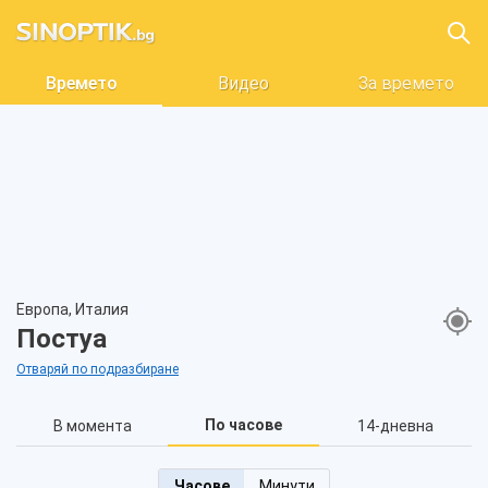
Времето
Видео
За времето
Европа, Италия
Постуа
Отваряй по подразбиране
По часове
В момента
14-дневна
Часове
Минути