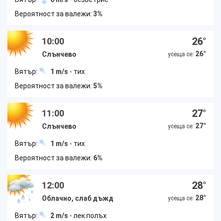
Вероятност за валежи:
3%
26
°
10:00
26
°
Слънчево
усеща се:
Вятър:
1 m/s
- тих
Вероятност за валежи:
5%
27
°
11:00
27
°
Слънчево
усеща се:
Вятър:
1 m/s
- тих
Вероятност за валежи:
6%
28
°
12:00
28
°
Облачно, слаб дъжд
усеща се:
Вятър:
2 m/s
- лек полъх