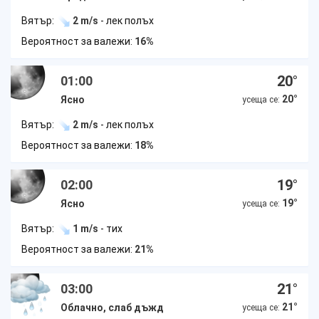
Вятър:
2 m/s
- лек полъх
Вероятност за валежи:
16%
20
°
01:00
20
°
Ясно
усеща се:
Вятър:
2 m/s
- лек полъх
Вероятност за валежи:
18%
19
°
02:00
19
°
Ясно
усеща се:
Вятър:
1 m/s
- тих
Вероятност за валежи:
21%
21
°
03:00
21
°
Облачно, слаб дъжд
усеща се: