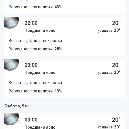
Вероятност за валежи:
43%
20
°
22:00
20
°
Предимно ясно
усеща се:
Вятър:
2 m/s
- лек полъх
Вероятност за валежи:
28%
20
°
23:00
20
°
Предимно ясно
усеща се:
Вятър:
2 m/s
- лек полъх
Вероятност за валежи:
13%
Събота,
8 авг
20
°
00:00
20
°
Предимно ясно
усеща се: