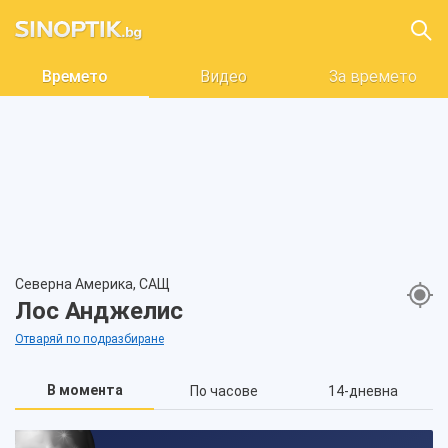
Времето
Видео
За времето
Северна Америка, САЩ
Лос Анджелис
Отваряй по подразбиране
В момента
По часове
14-дневна