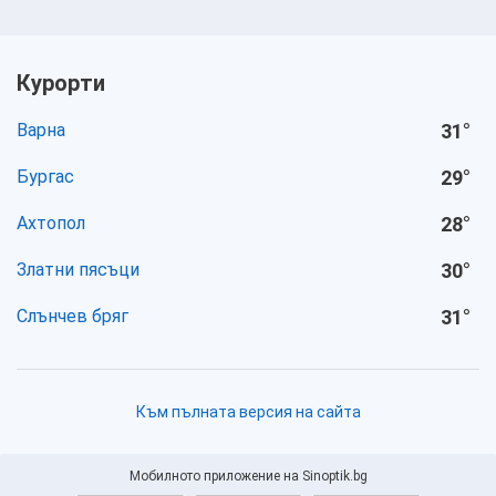
Курорти
Варна
31
°
Бургас
29
°
Ахтопол
28
°
Златни пясъци
30
°
Слънчев бряг
31
°
Към пълната версия на сайта
Мобилното приложение на Sinoptik.bg