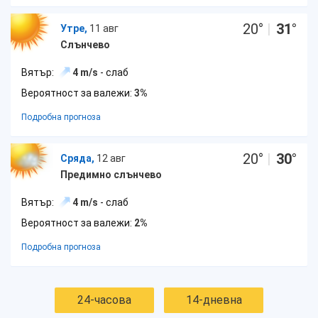
20
°
|
31
°
Утре,
11 авг
Слънчево
Вятър:
4 m/s
- слаб
Вероятност за валежи:
3%
Подробна прогноза
20
°
|
30
°
Сряда,
12 авг
Предимно слънчево
Вятър:
4 m/s
- слаб
Вероятност за валежи:
2%
Подробна прогноза
24-часова
14-дневна