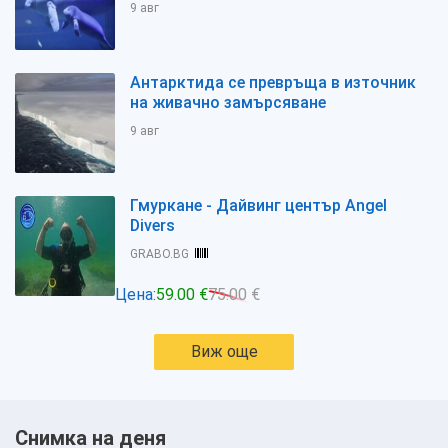
9 авг
Антарктида се превръща в източник
на живачно замърсяване
9 авг
Гмуркане - Дайвинг център Angel
Divers
GRABO.BG
Цена:
59.00 €
75.00 €
Виж още
Снимка на деня