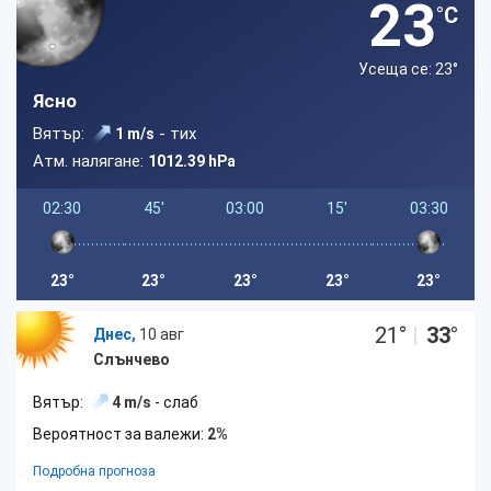
23
°C
Усеща се: 23
°
Ясно
Вятър:
- тих
1 m/s
Атм. налягане:
1012.39 hPa
02:30
45'
03:00
15'
03:30
23°
23°
23°
23°
23°
21
°
|
33
°
Днес,
10 авг
Слънчево
Вятър:
4 m/s
- слаб
Вероятност за валежи:
2%
Подробна прогноза