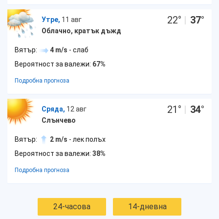
22
°
|
37
°
Утре,
11 авг
Облачно, кратък дъжд
Вятър:
4 m/s
- слаб
Вероятност за валежи:
67%
Подробна прогноза
21
°
|
34
°
Сряда,
12 авг
Слънчево
Вятър:
2 m/s
- лек полъх
Вероятност за валежи:
38%
Подробна прогноза
24-часова
14-дневна