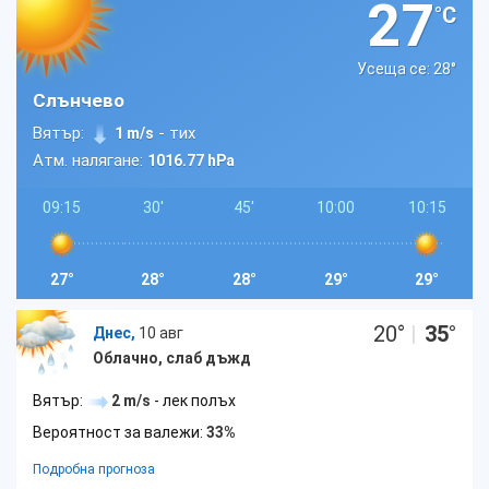
27
°C
Усеща се: 28
°
Слънчево
Вятър:
- тих
1 m/s
Атм. налягане:
1016.77 hPa
09:15
30'
45'
10:00
10:15
27°
28°
28°
29°
29°
20
°
|
35
°
Днес,
10 авг
Облачно, слаб дъжд
Вятър:
2 m/s
- лек полъх
Вероятност за валежи:
33%
Подробна прогноза