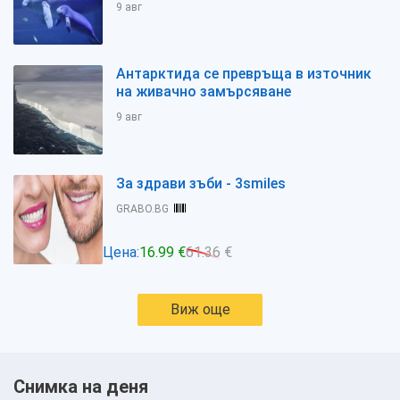
9 авг
Антарктида се превръща в източник
на живачно замърсяване
9 авг
За здрави зъби - 3smiles
GRABO.BG
Цена:
16.99 €
61.36 €
Виж още
Снимка на деня