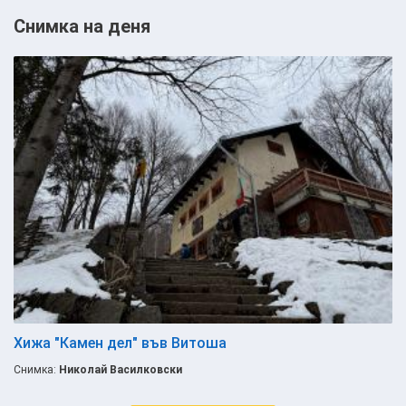
Снимка на деня
Хижа "Камен дел" във Витоша
Снимка:
Николай Василковски