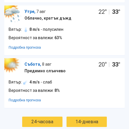
22
°
|
33
°
Утре,
7 авг
Облачно, кратък дъжд
Вятър:
8 m/s
- полусилен
Вероятност за валежи:
63%
Подробна прогноза
20
°
|
33
°
Събота,
8 авг
Предимно слънчево
Вятър:
4 m/s
- слаб
Вероятност за валежи:
8%
Подробна прогноза
24-часова
14-дневна