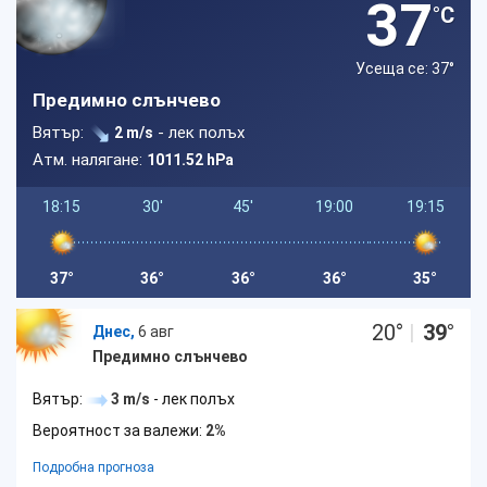
37
°C
Усеща се: 37
°
Предимно слънчево
Вятър:
- лек полъх
2 m/s
Атм. налягане:
1011.52 hPa
18:15
30'
45'
19:00
19:15
37°
36°
36°
36°
35°
20
°
|
39
°
Днес,
6 авг
Предимно слънчево
Вятър:
3 m/s
- лек полъх
Вероятност за валежи:
2%
Подробна прогноза