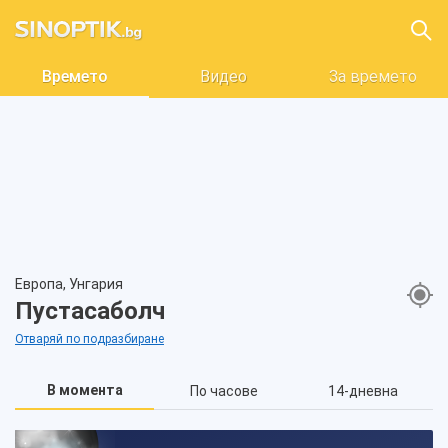
Времето
Видео
За времето
Европа, Унгария
Пустасаболч
Отваряй по подразбиране
В момента
По часове
14-дневна