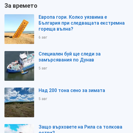
За времето
Европа гори. Колко уязвима е
България при следващата екстремна
гореща вълна?
6 авг
Специален буй ще следи за
замърсявания по Дунав
5 авг
Над 200 тона сено за зимата
5 авг
Защо върховете на Рила са толкова
остри?