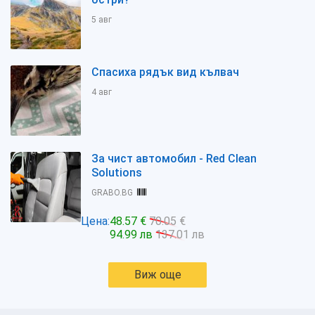
5 авг
Спасиха рядък вид кълвач
4 авг
За чист автомобил - Red Clean
Solutions
GRABO.BG
Цена:
48.57 €
70.05 €
94.99 лв
137.01 лв
Виж още