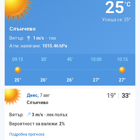
25
°C
Усеща се: 25
°
Слънчево
Вятър:
- тих
1 m/s
Атм. налягане:
1015.46 hPa
09:15
30'
45'
10:00
10:15
25°
26°
26°
27°
27°
19
°
|
33
°
Днес,
7 авг
Слънчево
Вятър:
3 m/s
- лек полъх
Вероятност за валежи:
2%
Подробна прогноза