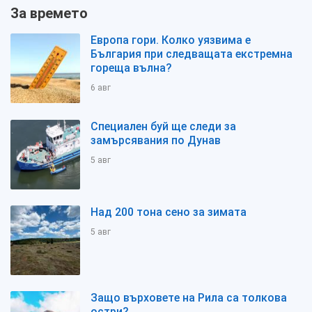
За времето
Европа гори. Колко уязвима е
България при следващата екстремна
гореща вълна?
6 авг
Специален буй ще следи за
замърсявания по Дунав
5 авг
Над 200 тона сено за зимата
5 авг
Защо върховете на Рила са толкова
остри?