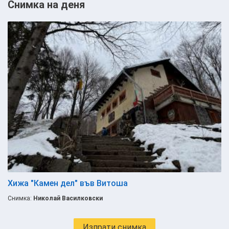
Снимка на деня
Хижа "Камен дел" във Витоша
Снимка:
Николай Василковски
Изпрати снимка