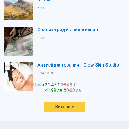
5 авг
Спасиха рядък вид кълвач
4 авг
Антиейдж терапия - Glow Skin Studio
GRABO.BG
Цена:
21.47 €
30.68 €
41.99 лв
60.00 лв
Виж още