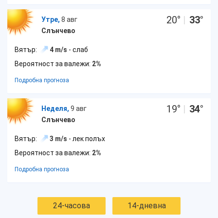
20
°
|
33
°
Утре,
8 авг
Слънчево
Вятър:
4 m/s
- слаб
Вероятност за валежи:
2%
Подробна прогноза
19
°
|
34
°
Неделя,
9 авг
Слънчево
Вятър:
3 m/s
- лек полъх
Вероятност за валежи:
2%
Подробна прогноза
24-часова
14-дневна