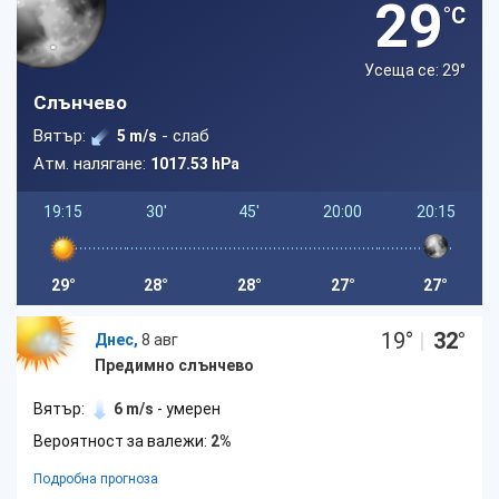
29
°C
Усеща се: 29
°
Слънчево
Вятър:
- слаб
5 m/s
Атм. налягане:
1017.53 hPa
19:15
30'
45'
20:00
20:15
29°
28°
28°
27°
27°
19
°
|
32
°
Днес,
8 авг
Предимно слънчево
Вятър:
6 m/s
- умерен
Вероятност за валежи:
2%
Подробна прогноза