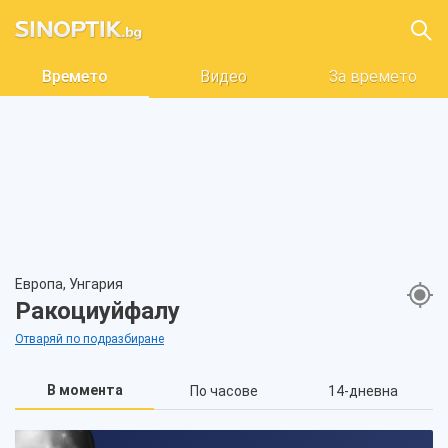
Времето
Видео
За времето
Европа, Унгария
Ракоциуйфалу
Отваряй по подразбиране
В момента
По часове
14-дневна