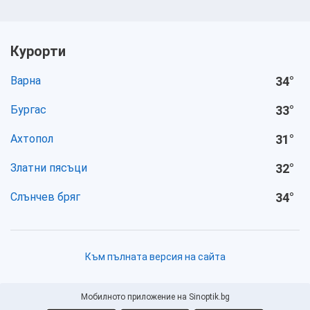
Курорти
Варна
34
°
Бургас
33
°
Ахтопол
31
°
Златни пясъци
32
°
Слънчев бряг
34
°
Към пълната версия на сайта
Мобилното приложение на Sinoptik.bg