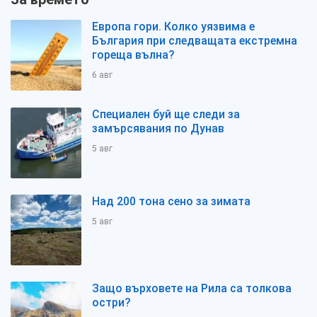
Европа гори. Колко уязвима е
България при следващата екстремна
гореща вълна?
6 авг
Специален буй ще следи за
замърсявания по Дунав
5 авг
Над 200 тона сено за зимата
5 авг
Защо върховете на Рила са толкова
остри?