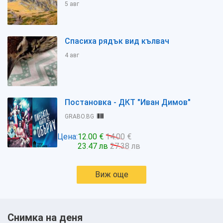
5 авг
Спасиха рядък вид кълвач
4 авг
Постановка - ДКТ "Иван Димов"
GRABO.BG
Цена:
12.00 €
14.00 €
23.47 лв
27.38 лв
Виж още
Снимка на деня