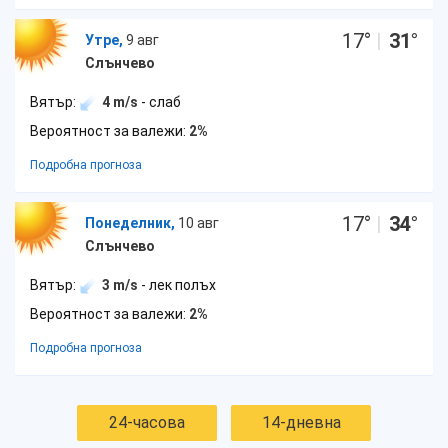
17
°
|
31
°
Утре,
9 авг
Слънчево
Вятър:
4 m/s
- слаб
Вероятност за валежи:
2%
Подробна прогноза
17
°
|
34
°
Понеделник,
10 авг
Слънчево
Вятър:
3 m/s
- лек полъх
Вероятност за валежи:
2%
Подробна прогноза
24-часова
14-дневна