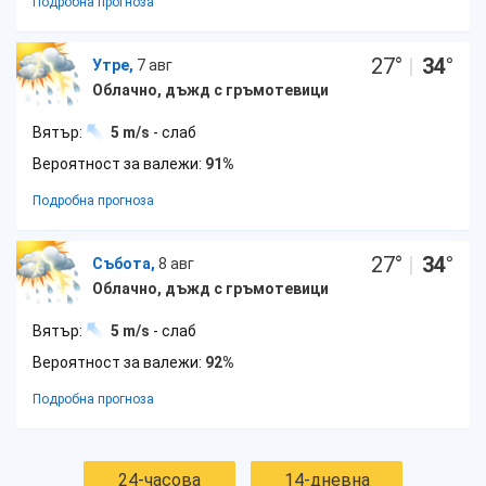
Подробна прогноза
27
°
|
34
°
Утре,
7 авг
Облачно, дъжд с гръмотевици
Вятър:
5 m/s
- слаб
Вероятност за валежи:
91%
Подробна прогноза
27
°
|
34
°
Събота,
8 авг
Облачно, дъжд с гръмотевици
Вятър:
5 m/s
- слаб
Вероятност за валежи:
92%
Подробна прогноза
24-часова
14-дневна