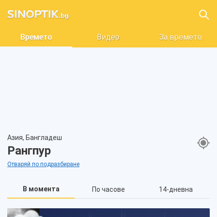
Времето
Видео
За времето
Азия, Бангладеш
Рангпур
Отваряй по подразбиране
В момента
По часове
14-дневна