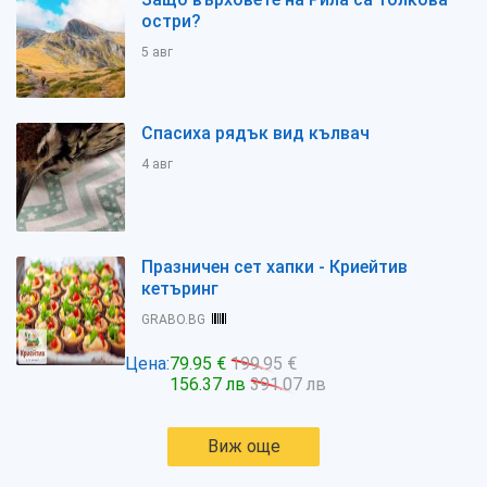
остри?
5 авг
Спасиха рядък вид кълвач
4 авг
Празничен сет хапки - Криейтив
кетъринг
GRABO.BG
Цена:
79.95 €
199.95 €
156.37 лв
391.07 лв
Виж още