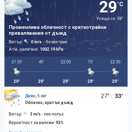
29
°C
Усеща се: 38
°
Променлива облачност с краткотрайни
превалявания от дъжд
Вятър:
- безветрие
0 m/s
Атм. налягане:
1002.19 hPa
21:30
45'
22:00
15'
22:30
29°
29°
29°
29°
29°
27
°
|
33
°
Днес,
6 авг
Облачно, кратък дъжд
Вятър:
3 m/s
- лек полъх
Вероятност за валежи:
93%