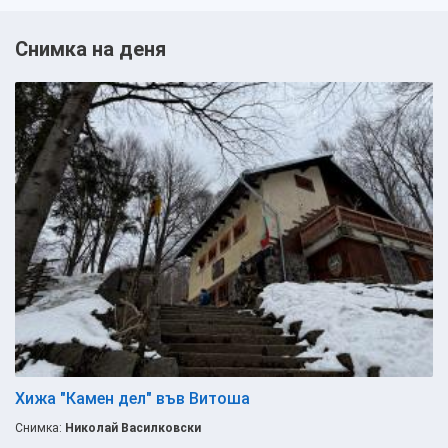
Снимка на деня
Хижа "Камен дел" във Витоша
Снимка:
Николай Василковски