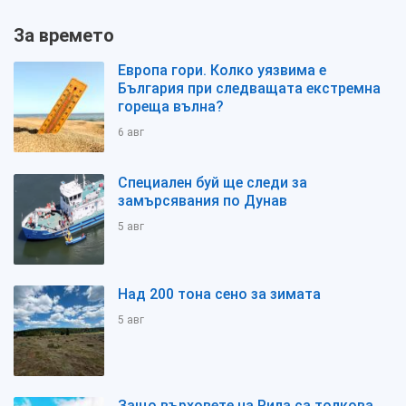
За времето
Европа гори. Колко уязвима е
България при следващата екстремна
гореща вълна?
6 авг
Специален буй ще следи за
замърсявания по Дунав
5 авг
Над 200 тона сено за зимата
5 авг
Защо върховете на Рила са толкова