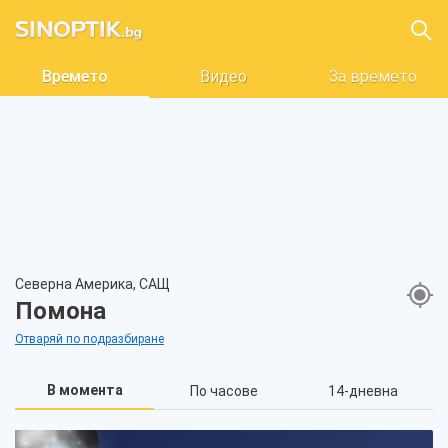
Времето
Видео
За времето
Северна Америка, САЩ
Помона
Отваряй по подразбиране
В момента
По часове
14-дневна