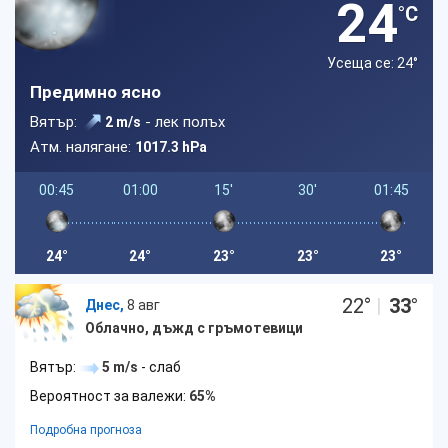
24
°C
Усеща се: 24
°
Предимно ясно
Вятър:
- лек полъх
2 m/s
Атм. налягане:
1017.3 hPa
00:45
01:00
15'
30'
01:45
24°
24°
23°
23°
23°
22
°
|
33
°
Днес,
8 авг
Облачно, дъжд с гръмотевици
Вятър:
5 m/s
- слаб
Вероятност за валежи:
65%
Подробна прогноза