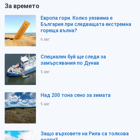
За времето
Европа гори. Колко уязвима е
България при следващата екстремна
гореща вълна?
6 авг
Специален буй ще следи за
замърсявания по Дунав
5 авг
Над 200 тона сено за зимата
5 авг
Защо върховете на Рила са толкова
остри?