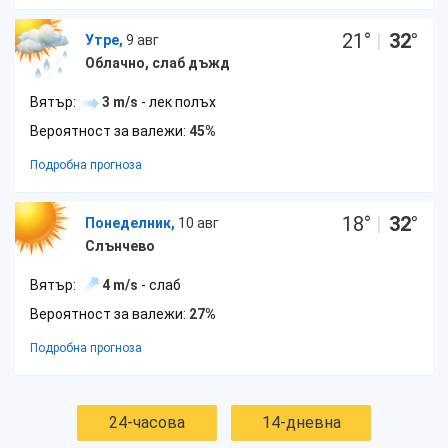
21
°
|
32
°
Утре,
9 авг
Облачно, слаб дъжд
Вятър:
3 m/s
- лек полъх
Вероятност за валежи:
45%
Подробна прогноза
18
°
|
32
°
Понеделник,
10 авг
Слънчево
Вятър:
4 m/s
- слаб
Вероятност за валежи:
27%
Подробна прогноза
24-часова
14-дневна