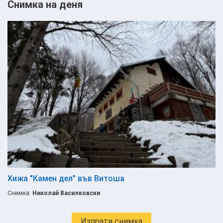
Снимка на деня
Хижа "Камен дел" във Витоша
Снимка:
Николай Василковски
Изпрати снимка