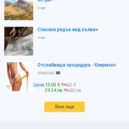
5 авг
Спасиха рядък вид кълвач
4 авг
Отслабваща процедура - Клермонт
GRABO.BG
Цена:
15.00 €
34.00 €
29.34 лв
66.50 лв
Виж още