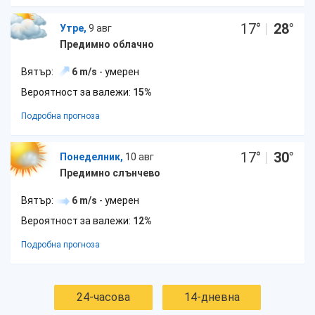
17
°
|
28
°
Утре,
9 авг
Предимно облачно
Вятър:
6 m/s
- умерен
Вероятност за валежи:
15%
Подробна прогноза
17
°
|
30
°
Понеделник,
10 авг
Предимно слънчево
Вятър:
6 m/s
- умерен
Вероятност за валежи:
12%
Подробна прогноза
24-часова
14-дневна