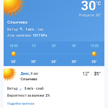
30
°C
Усеща се: 30
°
Слънчево
Вятър:
- тих
1 m/s
Атм. налягане:
1017 hPa
18:00
15'
30'
45'
19:00
30°
30°
30°
30°
30°
12
°
|
31
°
Днес,
8 авг
Слънчево
Вятър:
5 m/s
- слаб
Вероятност за валежи:
2%
Подробна прогноза