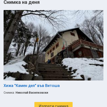
Снимка на деня
Хижа "Камен дел" във Витоша
Снимка:
Николай Василковски
Изпрати снимка