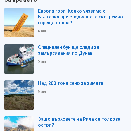
Европа гори. Колко уязвима е
България при следващата екстремна
гореща вълна?
6 авг
Специален буй ще следи за
замърсявания по Дунав
5 авг
Над 200 тона сено за зимата
5 авг
Защо върховете на Рила са толкова
остри?