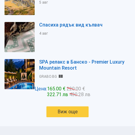
5 авг
Спасиха рядък вид кълвач
4 авг
SPA релакс в Банско - Premier Luxury
Mountain Resort
GRABO.BG
Цена:
165.00 €
220.00 €
322.71 лв
430.28 лв
Виж още