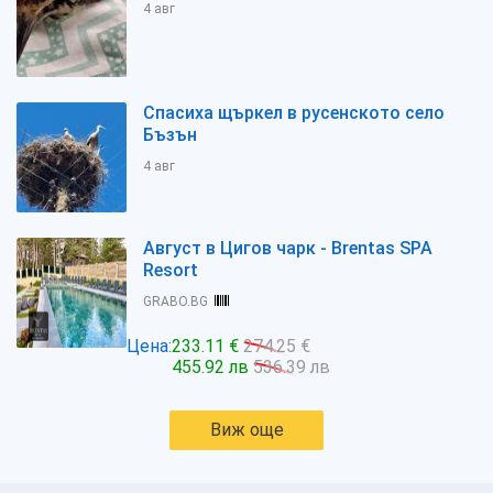
4 авг
Спасиха щъркел в русенското село
Бъзън
4 авг
Август в Цигов чарк - Brentas SPA
Resort
GRABO.BG
Цена:
233.11 €
274.25 €
455.92 лв
536.39 лв
Виж още