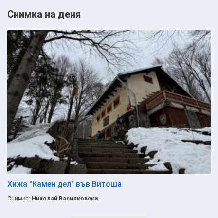
Снимка на деня
Хижа "Камен дел" във Витоша
Снимка:
Николай Василковски