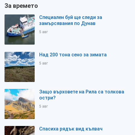
За времето
Специален буй ще следи за
замърсявания по Дунав
5 авг
Над 200 тона сено за зимата
5 авг
Защо върховете на Рила са толкова
остри?
5 авг
Спасиха рядък вид кълвач