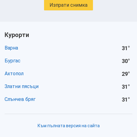
Изпрати снимка
Курорти
Варна
31
°
Бургас
30
°
Ахтопол
29
°
Златни пясъци
31
°
Слънчев бряг
31
°
Към пълната версия на сайта