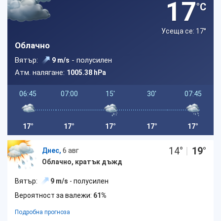
17
°C
Усеща се: 17
°
Облачно
Вятър:
- полусилен
9 m/s
Атм. налягане:
1005.38 hPa
06:45
07:00
15'
30'
07:45
17°
17°
17°
17°
17°
14
°
|
19
°
Днес,
6 авг
Облачно, кратък дъжд
Вятър:
9 m/s
- полусилен
Вероятност за валежи:
61%
Подробна прогноза