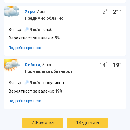
12
°
|
21
°
Утре,
7 авг
Предимно облачно
Вятър:
4 m/s
- слаб
Вероятност за валежи:
5%
Подробна прогноза
14
°
|
19
°
Събота,
8 авг
Променлива облачност
Вятър:
9 m/s
- полусилен
Вероятност за валежи:
19%
Подробна прогноза
24-часова
14-дневна