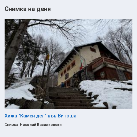
Снимка на деня
Хижа "Камен дел" във Витоша
Снимка:
Николай Василковски