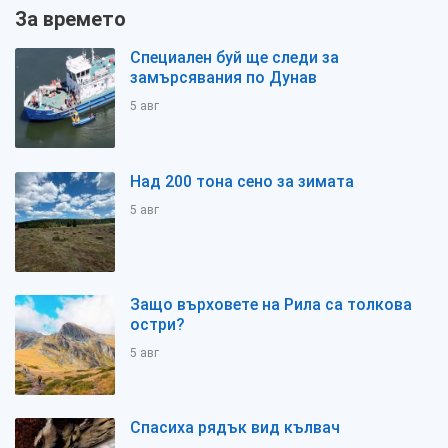
За времето
Специален буй ще следи за
замърсявания по Дунав
5 авг
Над 200 тона сено за зимата
5 авг
Защо върховете на Рила са толкова
остри?
5 авг
Спасиха рядък вид кълвач