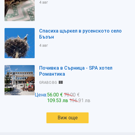
4 авг
Спасиха щъркел в русенското село
Бъзън
4 авг
Почивка в Сърница - SPA хотел
Романтика
GRABO.BG
Цена:
56.00 €
70.00 €
109.53 лв
136.91 лв
Виж още