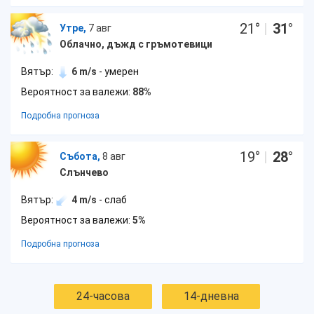
21
°
|
31
°
Утре,
7 авг
Облачно, дъжд с гръмотевици
Вятър:
6 m/s
- умерен
Вероятност за валежи:
88%
Подробна прогноза
19
°
|
28
°
Събота,
8 авг
Слънчево
Вятър:
4 m/s
- слаб
Вероятност за валежи:
5%
Подробна прогноза
24-часова
14-дневна