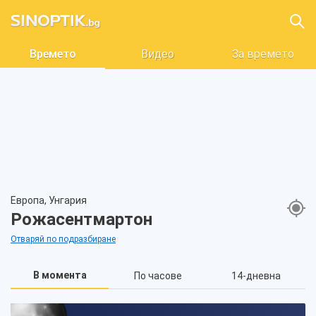
Времето
Видео
За времето
Европа, Унгария
Рожасентмартон
Отваряй по подразбиране
В момента
По часове
14-дневна