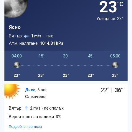
23
°C
Усеща се: 23
°
Ясно
Вятър:
- тих
1 m/s
Атм. налягане:
1014.81 hPa
04:00
15'
30'
45'
05:00
23°
23°
23°
23°
23°
22
°
|
36
°
Днес,
6 авг
Слънчево
Вятър:
2 m/s
- лек полъх
Вероятност за валежи:
3%
Подробна прогноза