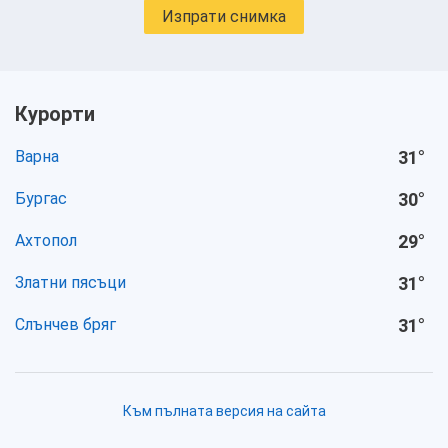
Изпрати снимка
Курорти
Варна
31
°
Бургас
30
°
Ахтопол
29
°
Златни пясъци
31
°
Слънчев бряг
31
°
Към пълната версия на сайта