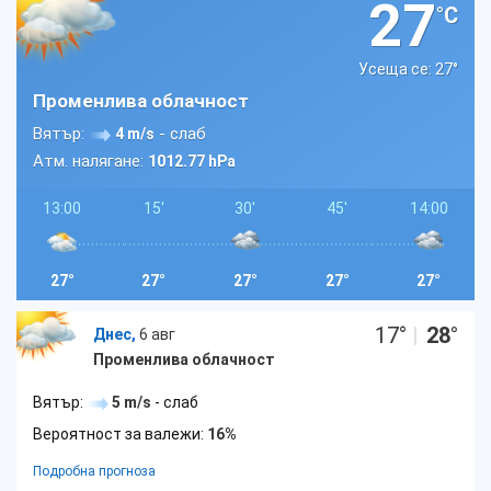
27
°C
Усеща се: 27
°
Променлива облачност
Вятър:
- слаб
4 m/s
Атм. налягане:
1012.77 hPa
13:00
15'
30'
45'
14:00
27°
27°
27°
27°
27°
17
°
|
28
°
Днес,
6 авг
Променлива облачност
Вятър:
5 m/s
- слаб
Вероятност за валежи:
16%
Подробна прогноза