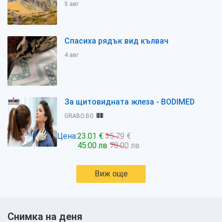
5 авг
Спасиха рядък вид кълвач
4 авг
За щитовидната жлеза - BODIMED
GRABO.BG
Цена:
23.01 €
35.79 €
45.00 лв
70.00 лв
Виж още
Снимка на деня