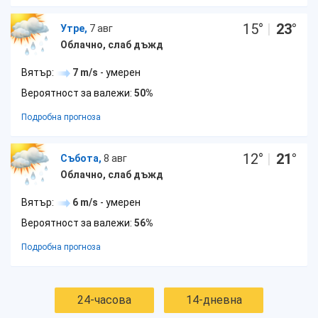
15
°
|
23
°
Утре,
7 авг
Облачно, слаб дъжд
Вятър:
7 m/s
- умерен
Вероятност за валежи:
50%
Подробна прогноза
12
°
|
21
°
Събота,
8 авг
Облачно, слаб дъжд
Вятър:
6 m/s
- умерен
Вероятност за валежи:
56%
Подробна прогноза
24-часова
14-дневна