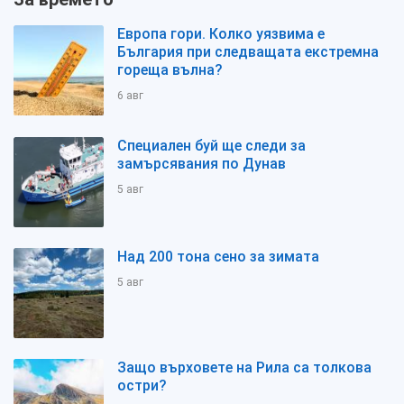
Европа гори. Колко уязвима е
България при следващата екстремна
гореща вълна?
6 авг
Специален буй ще следи за
замърсявания по Дунав
5 авг
Над 200 тона сено за зимата
5 авг
Защо върховете на Рила са толкова
остри?