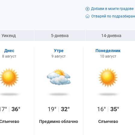
Добави в моите градове
Отваряй по подразбиран
Уикенд
5-дневна
14-дневна
Днес
Утре
Понеделник
8 август
9 август
10 август
17°
|
36°
19°
|
32°
16°
|
35°
Слънчево
Предимно облачно
Слънчево