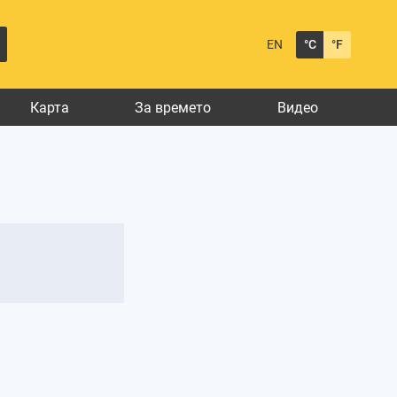
EN
°C
°F
Карта
За времето
Видео