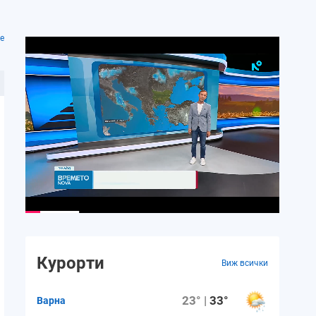
е
Курорти
Виж всички
23° |
33°
Варна