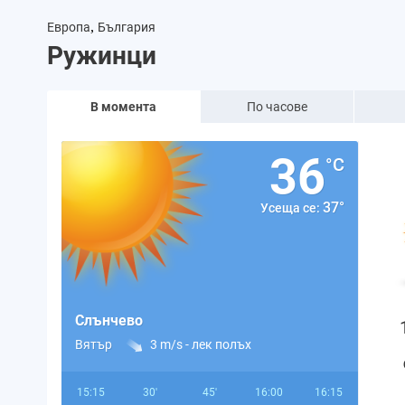
,
Европа
България
Ружинци
В момента
По часове
36
°C
37°
Усеща се:
Слънчево
Вятър
3 m/s -
лек полъх
15:15
30'
45'
16:00
16:15