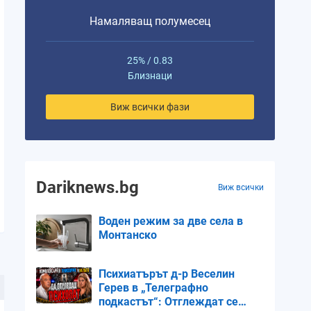
Намаляващ полумесец
25% / 0.83
Близнаци
Виж всички фази
Dariknews.bg
Виж всички
Воден режим за две села в
Монтанско
Психиатърът д-р Веселин
Герев в „Телеграфно
подкастът“: Отглеждат се