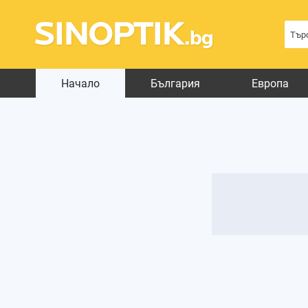
Начало
България
Европа