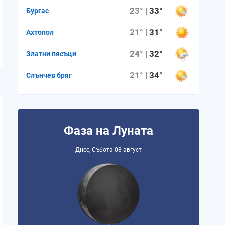
23° |
33°
Бургас
21° |
31°
Ахтопол
24° |
32°
Златни пясъци
21° |
34°
Слънчев бряг
Фаза на Луната
Днес, Събота 08 август